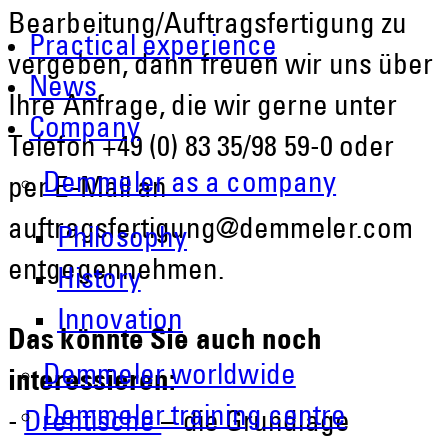
Bearbeitung/Auftragsfertigung zu
Practical experience
vergeben, dann freuen wir uns über
News
Ihre Anfrage, die wir gerne unter
Company
Telefon +49 (0) 83 35/98 59-0 oder
Demmeler as a company
per E-Mail an
auftragsfertigung@demmeler.com
Philosophy
entgegennehmen.
History
Innovation
Das könnte Sie auch noch
Demmeler worldwide
interessieren:
Demmeler training centre
-
Drehtische
– die Grundlage