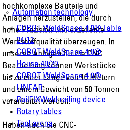
hochkomplexe Bauteile und
Automation technology
Anlagen herzustellen, die durch
COBOT WeldSpace 4.0® Table
hohe Präzision und exzellente
24/12
Werkstoffqualität überzeugen. In
COBOT WeldSpace 4.0®
unseren Anlagen für die CNC-
House 40/20
Bearbeitung können Werkstücke
COBOT WeldSpace 4.0®
bis zu einer Länge von 16 Metern
LINEAR
und einem Gewicht von 50 Tonnen
RailFIXWeld railing device
verarbeitet werden.
Rotary tables
Tool arena
Haben auch Sie CNC-