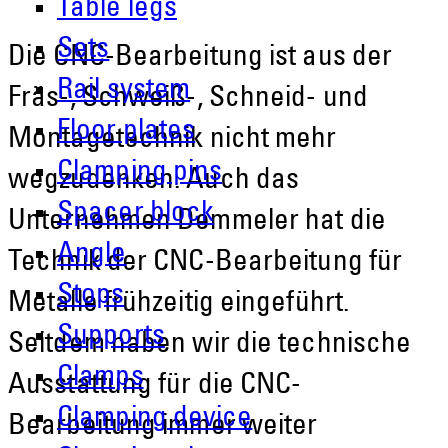
Table legs
Sets
Die CNC-Bearbeitung ist aus der
Rail system
Fräs-, Schweiß-, Schneid- und
Floor plates
Montagetechnik nicht mehr
Clamping pins
wegzudenken. Auch das
Spacer block
Unternehmen Demmeler hat die
Angle
Technik der CNC-Bearbeitung für
Stops
Metalle frühzeitig eingeführt.
Supports
Seitdem haben wir die technische
Clamps
Ausstattung für die CNC-
Clamping device
Bearbeitung immer weiter