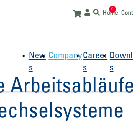
0
Home
Cont
New
Company
Career
Downl
s
s
s
e Arbeitsabläuf
echselsysteme