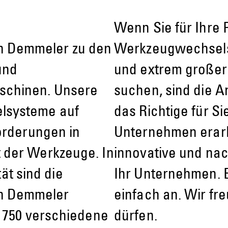
Wenn Sie für Ihre 
 Demmeler zu den
Werkzeugwechselsy
und
und extrem großer F
schinen. Unsere
suchen, sind die 
lsysteme auf
das Richtige für Si
forderungen in
Unternehmen erar
 der Werkzeuge. In
innovative und na
tät sind die
Ihr Unternehmen. 
n Demmeler
einfach an. Wir fr
u 750 verschiedene
dürfen.