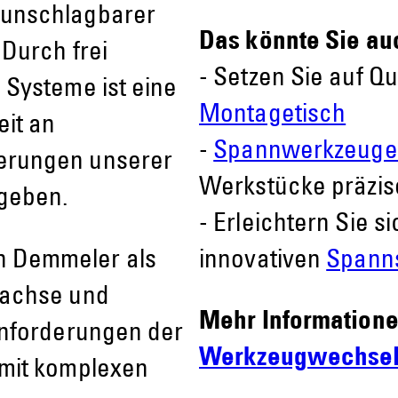
 unschlagbarer
Das könnte Sie au
Durch frei
- Setzen Sie auf Qu
 Systeme ist eine
Montagetisch
it an
-
Spannwerkzeug
erungen unserer
Werkstücke präzis
geben.
- Erleichtern Sie s
 Demmeler als
innovativen
Spann
rachse und
Mehr Informatione
Anforderungen der
Werkzeugwechsel
mit komplexen