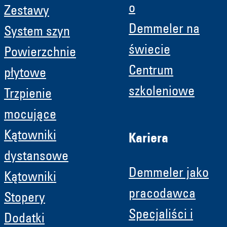
o
Zestawy
Demmeler na
System szyn
świecie
Powierzchnie
Centrum
płytowe
szkoleniowe
Trzpienie
mocujące
Kątowniki
Kariera
dystansowe
Demmeler jako
Kątowniki
pracodawca
Stopery
Specjaliści i
Dodatki