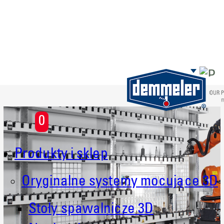
Skip to main content
0
Produkty i sklep
Oryginalne systemy mocujące 3D
Stoły spawalnicze 3D