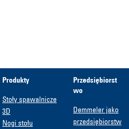
Verwaltungs GmbH
HRB 13149 AG Memmingen
Demmeler Automatisierung &
Roboter GmbH
HRB 11639
Produkty
Przedsiębiorst
wo
Stoły spawalnicze
Demmeler jako
3D
przedsiębiorstw
Nogi stołu