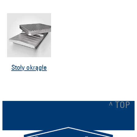
Stoły okrągłe
^ TOP