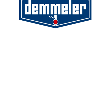
Demmeler Maschinenbau GmbH &
Co. KG
Demmeler Automatisierung &
Roboter GmbH
Alpenstr. 10
87751 Heimertingen