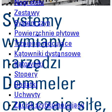
Nogi stołu
Zestawy
Systemy
System szyn
Powierzchnie płytowe
wymiany
Trzpienie mocujące
Kątowniki dystansowe
narzędzi
Kątowniki
Stopery
Demmeler
Dodatki
Uchwyty
oznaczają siłę,
Zacisk szybkomocujący