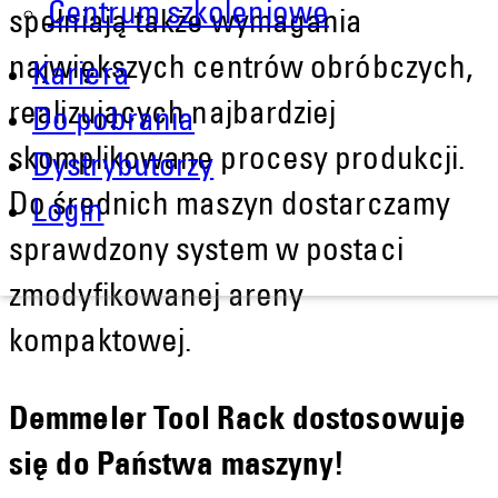
Centrum szkoleniowe
spełniają także wymagania
największych centrów obróbczych,
Kariera
realizujących najbardziej
Do pobrania
skomplikowane procesy produkcji.
Dystrybutorzy
Do średnich maszyn dostarczamy
Login
sprawdzony system w postaci
zmodyfikowanej areny
kompaktowej.
Demmeler Tool Rack dostosowuje
się do Państwa maszyny!