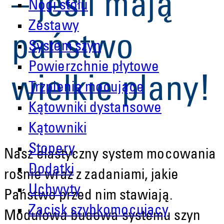
– jeśli mają
Nogi stołu
Zestawy
państwo
System szyn
Powierzchnie płytowe
wielkie plany!
Trzpienie mocujące
Kątowniki dystansowe
Kątowniki
Stopery
Nasz elastyczny system mocowania
Dodatki
rośnie wraz z zadaniami, jakie
Uchwyty
Państwo przed nim stawiają.
Zacisk szybkomocujący
Modułowa budowa systemu szyn