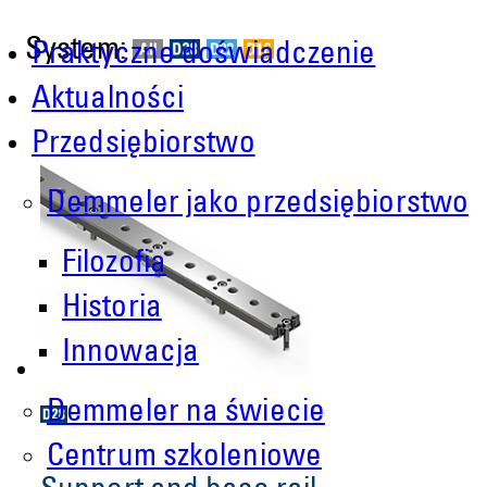
System:
Praktyczne doświadczenie
Aktualności
Przedsiębiorstwo
Demmeler jako przedsiębiorstwo
Filozofia
Historia
Innowacja
Demmeler na świecie
Centrum szkoleniowe