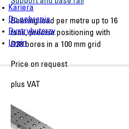
Support and base rail
Kariera
Do pobrania
Bearing load per metre up to 16
Dystrybutorzy
tons, precise positioning with
Login
D28 bores in a 100 mm grid
Price on request
plus VAT