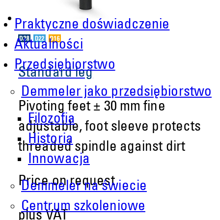
Praktyczne doświadczenie
Aktualności
Przedsiębiorstwo
Standard leg
Demmeler jako przedsiębiorstwo
Pivoting feet ± 30 mm fine
Filozofia
adjustable, foot sleeve protects
Historia
threaded spindle against dirt
Innowacja
Price on request
Demmeler na świecie
Centrum szkoleniowe
plus VAT