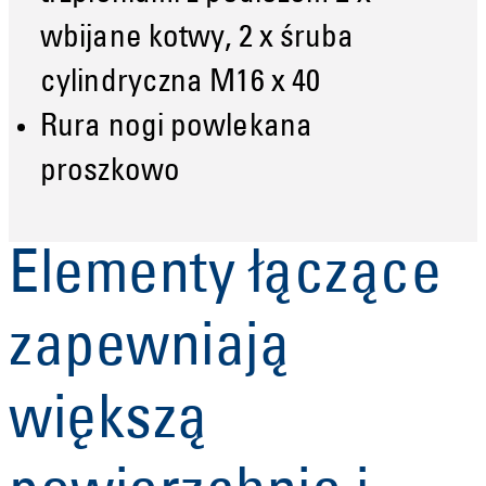
wbijane kotwy, 2 x śruba
cylindryczna M16 x 40
Rura nogi powlekana
proszkowo
Elementy łączące
zapewniają
większą