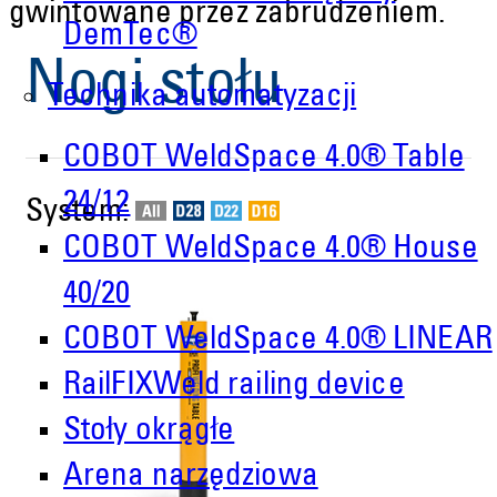
gwintowane przez zabrudzeniem.
DemTec®
Nogi stołu
Technika automatyzacji
COBOT WeldSpace 4.0® Table
24/12
System:
COBOT WeldSpace 4.0® House
40/20
COBOT WeldSpace 4.0® LINEAR
RailFIXWeld railing device
Stoły okrągłe
Arena narzędziowa