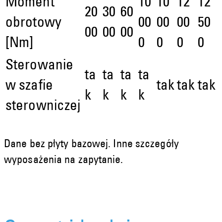
Moment
10
10
12
12
20
30
60
obrotowy
00
00
00
50
00
00
00
[Nm]
0
0
0
0
Sterowanie
ta
ta
ta
ta
w szafie
tak
tak
tak
k
k
k
k
sterowniczej
Dane bez płyty bazowej. Inne szczegóły
wyposażenia na zapytanie.