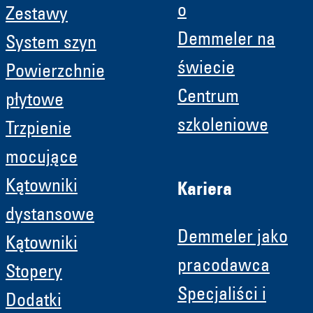
o
Zestawy
Demmeler na
System szyn
świecie
Powierzchnie
Centrum
płytowe
szkoleniowe
Trzpienie
mocujące
Kątowniki
Kariera
dystansowe
Demmeler jako
Kątowniki
pracodawca
Stopery
Specjaliści i
Dodatki