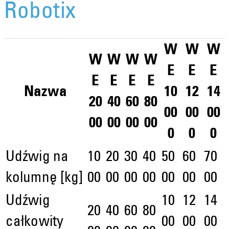
Robotix
W
W
W
W
W
W
W
E
E
E
E
E
E
E
Nazwa
10
12
14
20
40
60
80
00
00
00
00
00
00
00
0
0
0
Udźwig na
10
20
30
40
50
60
70
kolumnę [kg]
00
00
00
00
00
00
00
Udźwig
10
12
14
20
40
60
80
całkowity
00
00
00