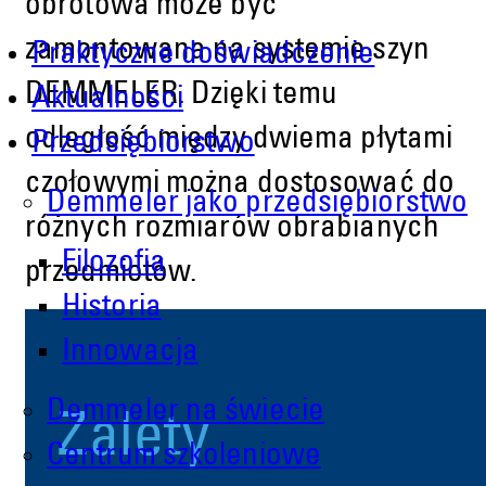
obrotowa może być
zamontowana na systemie szyn
Praktyczne doświadczenie
DEMMELER. Dzięki temu
Aktualności
odległość między dwiema płytami
Przedsiębiorstwo
czołowymi można dostosować do
Demmeler jako przedsiębiorstwo
różnych rozmiarów obrabianych
Filozofia
przedmiotów.
Historia
Innowacja
Demmeler na świecie
Zalety
Centrum szkoleniowe