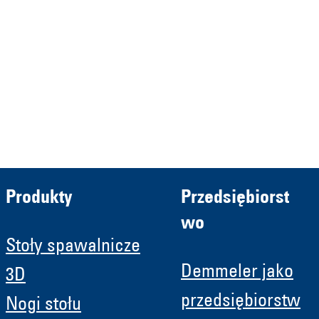
Verwaltungs GmbH
HRB 13149 AG Memmingen
Demmeler Automatisierung &
Roboter GmbH
HRB 11639
Produkty
Przedsiębiorst
wo
Stoły spawalnicze
Demmeler jako
3D
przedsiębiorstw
Nogi stołu