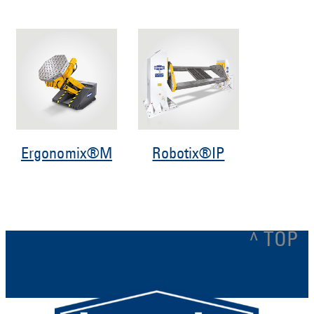
Ergonomix®M
Robotix®IP
^ TOP