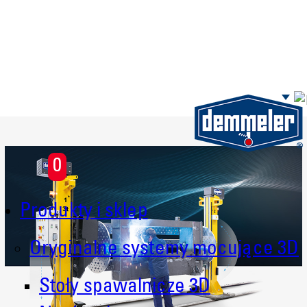
Skip to main content
0
Produkty i sklep
Oryginalne systemy mocujące 3D
Stoły spawalnicze 3D