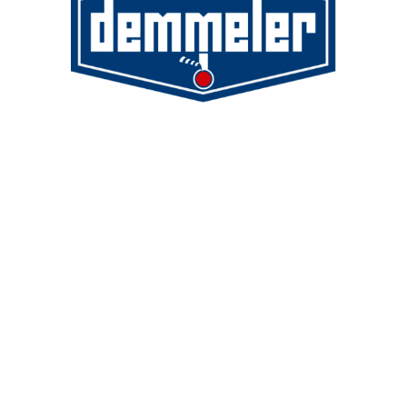
Demmeler Maschinenbau GmbH &
Co. KG
Demmeler Automatisierung &
Roboter GmbH
Alpenstr. 10
87751 Heimertingen