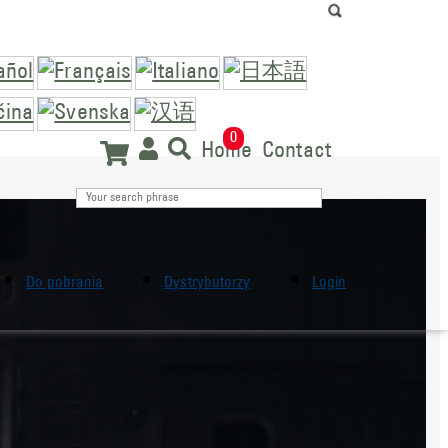
0
Home
Contact
Do pobrania
Dystrybutorzy
Login