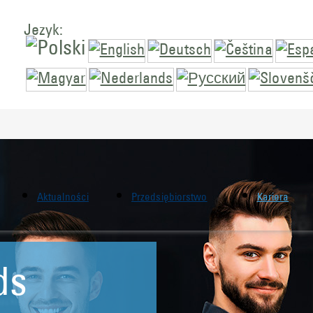
Jezyk:
Aktualności
Przedsiębiorstwo
Kariera
ds
ds