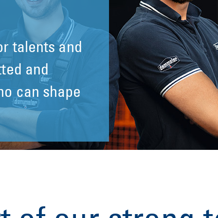
r talents and
r talents and
tted and
tted and
who can shape
who can shape