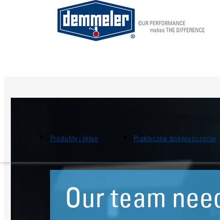
Skip to main content
Produkty i sklep
Praktyczne doświadczenie
Our team nee
Our team nee