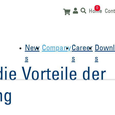
0
Home
Cont
New
Company
Career
Downl
s
s
s
ie Vorteile der
ng