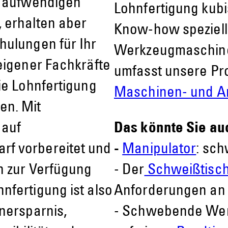
n aufwendigen
Lohnfertigung kubis
 erhalten aber
Know-how speziell
hulungen für Ihr
Werkzeugmaschine
 eigener Fachkräfte
umfasst unsere Pro
ie Lohnfertigung
Maschinen- und A
en. Mit
 auf
Das könnte Sie au
f vorbereitet und
-
Manipulator
: sch
n zur Verfügung
- Der
Schweißtisc
nfertigung ist also
Anforderungen an
nersparnis,
- Schwebende Werk