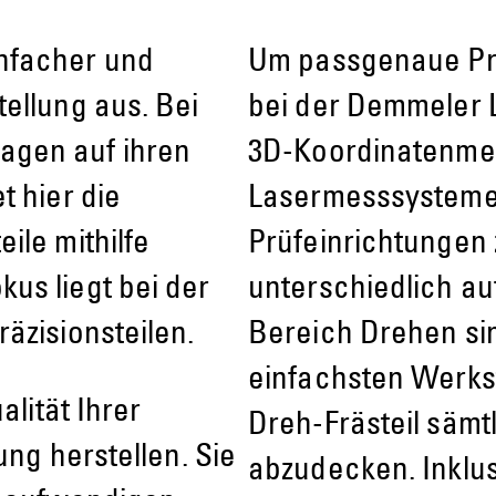
nfacher und
Um passgenaue Pr
ellung aus. Bei
bei der Demmeler L
agen auf ihren
3D-Koordinatenme
t hier die
Lasermesssysteme
ile mithilfe
Prüfeinrichtungen 
us liegt bei der
unterschiedlich a
äzisionsteilen.
Bereich Drehen sin
einfachsten Werks
alität Ihrer
Dreh-Frästeil sämt
ung herstellen. Sie
abzudecken. Inklus