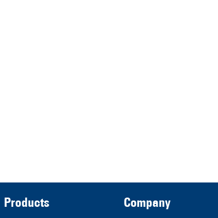
HRA 11517
represented by the
Demmeler Maschinenbau
Verwaltungs GmbH
HRB 13149 AG Memmingen
Demmeler Automatisierung &
Roboter GmbH
HRB 11639
Products
Company