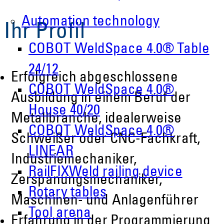
Automation technology
Ihr Profil
COBOT WeldSpace 4.0® Table
24/12
Erfolgreich abgeschlossene
COBOT WeldSpace 4.0®
Ausbildung in einem Beruf der
House 40/20
Metallbranche, idealerweise
COBOT WeldSpace 4.0®
Schweißer oder CNC-Fachkraft,
LINEAR
Industriemechaniker,
RailFIXWeld railing device
Zerspanungsmechaniker,
Rotary tables
Maschinen- und Anlagenführer
Tool arena
Erfahrung in der Programmierung