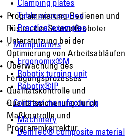
Clamping plates
Table accessories
Programmierung Bedienen und
Practical examples
Rüsten der Schweißroboter
Unterstützung bei der
Manipulators
Optimierung von Arbeitsabläufen
Ergonomix®M
Überwachung des
Robotix turning unit
Fertigungsprozesses
Robotix®IP
Qualitätskontrolle und
Contract manufacturing
Qualitätssicherung durch
Maßkontrolle und
Machinery
Programmkorrektur
DemTec® composite material