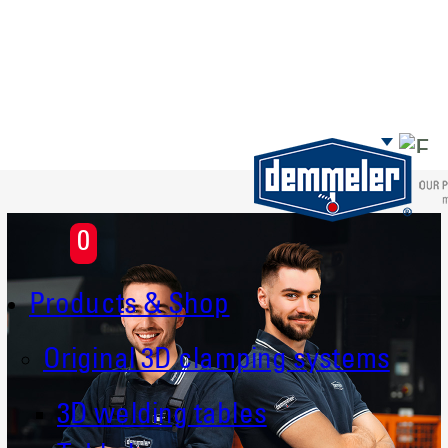
Skip to main content
0
Products & Shop
Original 3D clamping systems
3D welding tables