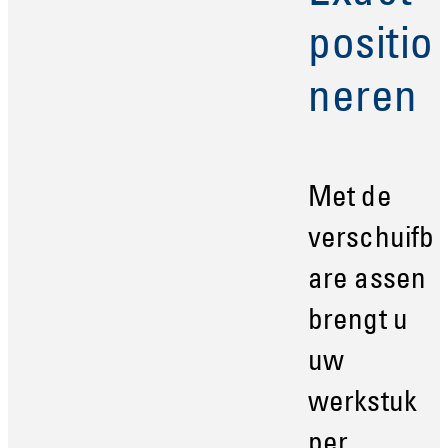
positio
neren
Met de
verschuifb
are assen
brengt u
uw
werkstuk
per