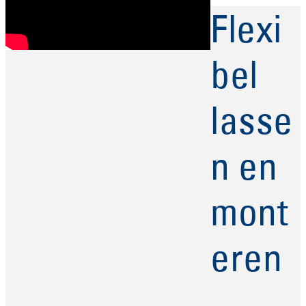
Flexi
bel
lasse
n en
mont
eren