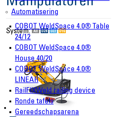
Manipulatoren
Automatisering
COBOT WeldSpace 4.0® Table
System:
24/12
COBOT WeldSpace 4.0®
House 40/20
COBOT WeldSpace 4.0®
LINEAR
RailFIXWeld railing device
Ronde tafels
Gereedschapsarena