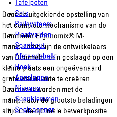
Tafelpoten
Sets
Door de uitgekiende opstelling van
Railsysteem
het complete mechanisme van de
Plaatvelden
Demmeler Ergonomix® M-
Spanbout
manipulator, zijn de ontwikkelaars
Afstandsbalk
van Demmeler erin geslaagd op een
Hoek
kleine plaats een ongeëvenaard
Aanslagen
grote werkruimte te creëren.
Niveaus
Daarnaast worden met de
Spanklemmen
manipulator de grootste beladingen
Snelspanner
altijd in de optimale bewerkpositie