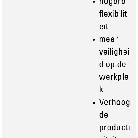
hogere
flexibilit
eit
meer
veilighei
d op de
werkple
k
Verhoog
de
producti