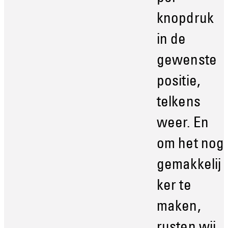
knopdruk
in de
gewenste
positie,
telkens
weer. En
om het nog
gemakkelij
ker te
maken,