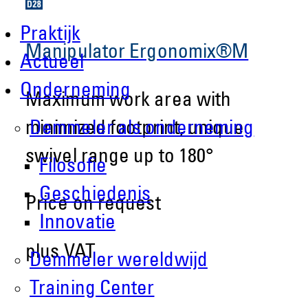
Praktijk
Manipulator Ergonomix®M
Actueel
Onderneming
Maximum work area with
minimized footprint, unique
Demmeler als onderneming
swivel range up to 180°
Filosofie
Geschiedenis
Price on request
Innovatie
plus VAT
Demmeler wereldwijd
Training Center