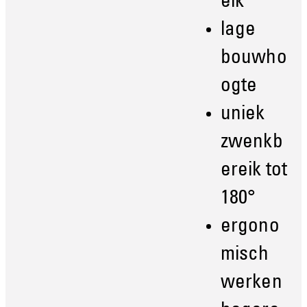
eik
lage
bouwho
ogte
uniek
zwenkb
ereik tot
180°
ergono
misch
werken