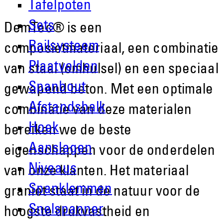
Tafelpoten
Sets
DemTec® is een
Railsysteem
composietmateriaal, een combinatie
Plaatvelden
van staal (omhulsel) en een speciaal
Spanbout
gewapend beton. Met een optimale
Afstandsbalk
combinatie van deze materialen
Hoek
bereiken we de beste
Aanslagen
eigenschappen voor de onderdelen
Niveaus
van onze klanten. Het materiaal
Spanklemmen
graniet staat in de natuur voor de
Snelspanner
hoogste drukvastheid en