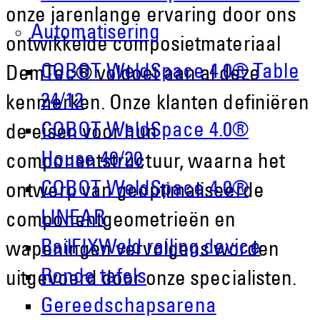
onze jarenlange ervaring door ons
Automatisering
ontwikkelde composietmateriaal
COBOT WeldSpace 4.0® Table
DemTec® voldoet aan al deze
24/12
kenmerken. Onze klanten definiëren
COBOT WeldSpace 4.0®
de eisen voor hun
House 40/20
componentstructuur, waarna het
COBOT WeldSpace 4.0®
ontwerp van geoptimaliseerde
LINEAR
componentgeometrieën en
RailFIXWeld railing device
wapeningen vervolgens worden
Ronde tafels
uitgevoerd door onze specialisten.
Gereedschapsarena