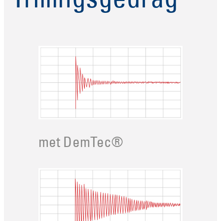
Trillingsgedrag
met DemTec®