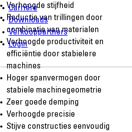
Verhoogde stijfheid
Carrière
Reductie van trillingen door
Downloads
combinatie van materialen
Verkooppartners
Verhoogde productiviteit en
Login
efficiëntie door stabielere
machines
Hoger spanvermogen door
stabiele machinegeometrie
Zeer goede demping
Verhoogde precisie
Stijve constructies eenvoudig