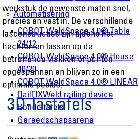
werkstuk de gewenste maten snel,
Automatisering
precies en vast in. De verschillende
COBOT WeldSpace 4.0® Table
lasconstructies zijn tijdens het
24/12
hechten en lassen op de
COBOT WeldSpace 4.0® House
betreffende vlakken of punten
40/20
opgespannen en blijven zo in een
COBOT WeldSpace 4.0® LINEAR
optimale positie.
RailFIXWeld railing device
3D-lastafels
Ronde tafels
Gereedschapsarena