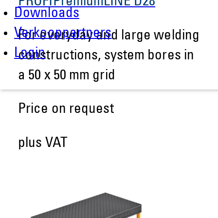
PROFIPremiumLINE D28
Downloads
Verkooppartners
For everyday and large welding
Login
constructions, system bores in
a 50 x 50 mm grid
Price on request
plus VAT