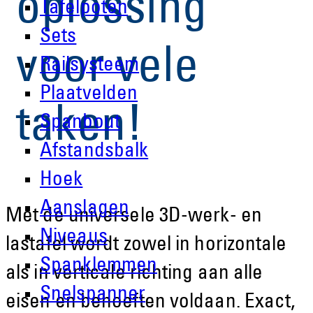
oplossing
Tafelpoten
Sets
voor vele
Railsysteem
Plaatvelden
taken!
Spanbout
Afstandsbalk
Hoek
Aanslagen
Met de universele 3D-werk- en
Niveaus
lastafel wordt zowel in horizontale
Spanklemmen
als in verticale richting aan alle
Snelspanner
eisen en behoeften voldaan. Exact,