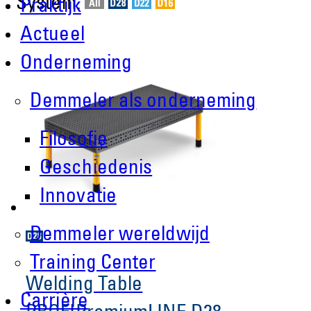
System:
Praktijk
Actueel
Onderneming
Demmeler als onderneming
Filosofie
Geschiedenis
Innovatie
Demmeler wereldwijd
Training Center
Welding Table
Carrière