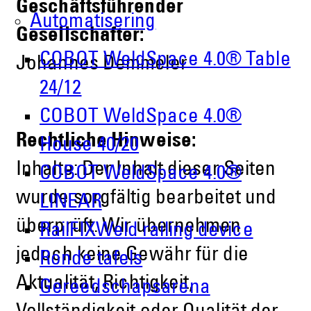
Geschäftsführender
Automatisering
Gesellschafter:
COBOT WeldSpace 4.0® Table
Johannes Demmeler
24/12
COBOT WeldSpace 4.0®
Rechtliche Hinweise:
House 40/20
Inhalte: Der Inhalt dieser Seiten
COBOT WeldSpace 4.0®
wurde sorgfältig bearbeitet und
LINEAR
überprüft. Wir übernehmen
RailFIXWeld railing device
jedoch keine Gewähr für die
Ronde tafels
Aktualität, Richtigkeit,
Gereedschapsarena