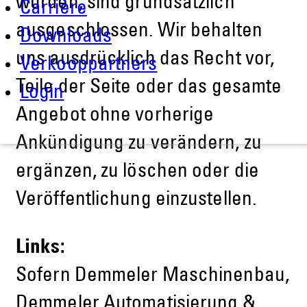
wurden, sind grundsätzlich
Carrière
ausgeschlossen. Wir behalten
Downloads
uns ausdrücklich das Recht vor,
Verkooppartners
Teile der Seite oder das gesamte
Login
Angebot ohne vorherige
Ankündigung zu verändern, zu
ergänzen, zu löschen oder die
Veröffentlichung einzustellen.
Links:
Sofern Demmeler Maschinenbau,
Demmeler Automatisierung &