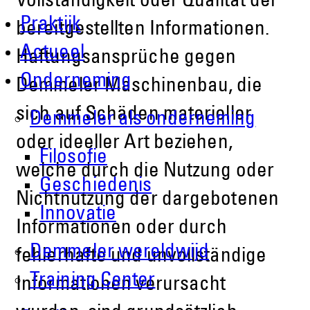
Vollständigkeit oder Qualität der
Praktijk
bereitgestellten Informationen.
Actueel
Haftungsansprüche gegen
Onderneming
Demmeler Maschinenbau, die
sich auf Schäden materieller
Demmeler als onderneming
oder ideeller Art beziehen,
Filosofie
welche durch die Nutzung oder
Geschiedenis
Nichtnutzung der dargebotenen
Innovatie
Informationen oder durch
Demmeler wereldwijd
fehlerhafte und unvollständige
Training Center
Informationen verursacht