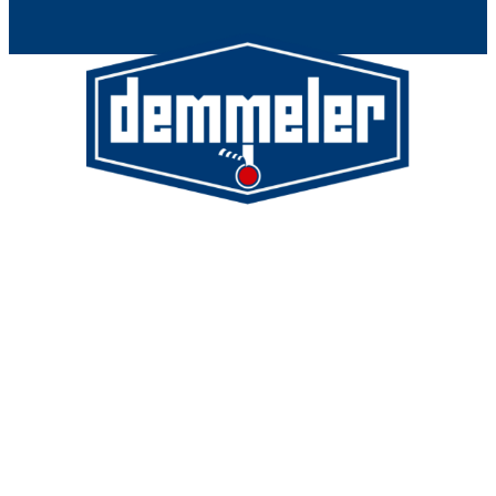
Demmeler Maschinenbau GmbH &
Co. KG
Demmeler Automatisierung &
Roboter GmbH