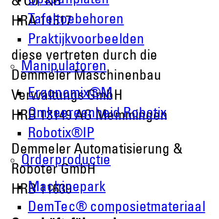
Opspanplaten
& Co. KG
Tafeltoebehoren
HRA 11517
Praktijkvoorbeelden
diese vertreten durch die
Manipulatoren
Demmeler Maschinenbau
Ergonomix®M
Verwaltungs GmbH
Omkeereenheid Robotix
HRB 13149 AG Memmingen
Robotix®IP
Demmeler Automatisierung &
Orderproductie
Roboter GmbH
Machinepark
HRB 11639
DemTec® composietmateriaal