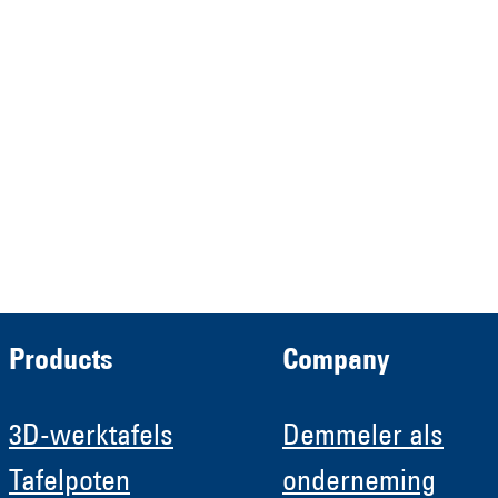
Demmeler Maschinenbau
Verwaltungs GmbH
HRB 13149 AG Memmingen
Demmeler Automatisierung &
Roboter GmbH
HRB 11639
Products
Company
3D-werktafels
Demmeler als
Tafelpoten
onderneming