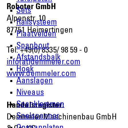
Roboter GmbH
Sets
Alpenstr. 10
Railsysteem
87751 Heimertingen
Plaatvelden
Spanbout
Tel. +49(0) 8335/ 98 59 - 0
Afstandsbalk
info(at)demmeler.com
Hoek
www.demmeler.com
Aanslagen
Niveaus
Spanklemmen
Handelsregister:
Snelspanner
Demmeler Maschinenbau GmbH