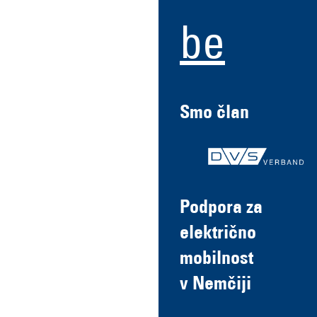
be
Smo član
Podpora za
električno
mobilnost
v Nemčiji