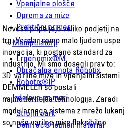
Vpenjalne plošče
Oprema za mize
Praktični primeri
Novosti pripeljejo veliko podjetij na
trg. Vendar samo malo ljudem uspe
Manipulatorji
inovacija, ki postane standard za
Ergonomix®M
industrijo. Mi smo dosegli prav to:
Obračalna enota Robotix
3D-varilne mize in vpenjalni sistemi
Robotix®IP
DEMMELER so postali
Izdelava po meri
najmodernejša tehnologija. Zaradi
modularnega sistema z mrežo lukenj
Strojni park
so naše varilne mize fleksibilno
DemTec® lepljen material