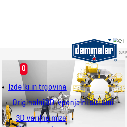
Skip to main content
0
Izdelki in trgovina
Originalni 3D-vpenjalni sistemi
3D varilne mize