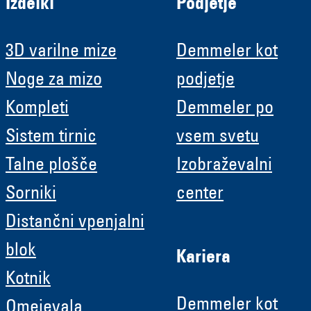
Izdelki
Podjetje
3D varilne mize
Demmeler kot
Noge za mizo
podjetje
Kompleti
Demmeler po
Sistem tirnic
vsem svetu
Talne plošče
Izobraževalni
Sorniki
center
Distančni vpenjalni
blok
Kariera
Kotnik
Demmeler kot
Omejevala