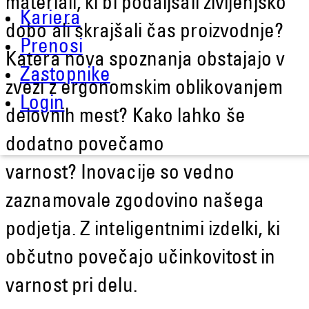
materiali, ki bi podaljšali življenjsko
Kariera
dobo ali skrajšali čas proizvodnje?
Prenosi
Katera nova spoznanja obstajajo v
Zastopnike
zvezi z ergonomskim oblikovanjem
Login
delovnih mest? Kako lahko še
dodatno povečamo
varnost? Inovacije so vedno
zaznamovale zgodovino našega
podjetja. Z inteligentnimi izdelki, ki
občutno povečajo učinkovitost in
varnost pri delu.