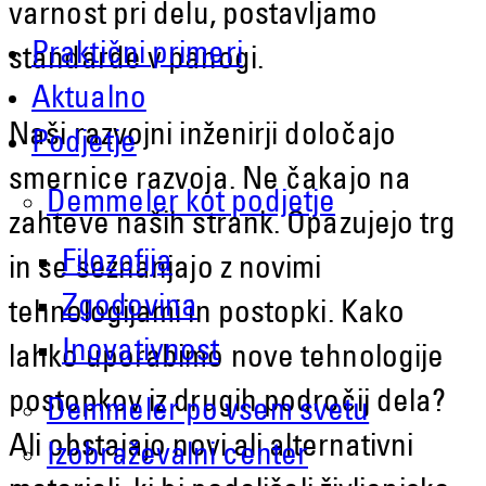
varnost pri delu, postavljamo
Praktični primeri
standarde v panogi.
Aktualno
Naši razvojni inženirji določajo
Podjetje
smernice razvoja. Ne čakajo na
Demmeler kot podjetje
zahteve naših strank. Opazujejo trg
Filozofija
in se seznanjajo z novimi
Zgodovina
tehnologijami in postopki. Kako
Inovativnost
lahko uporabimo nove tehnologije
postopkov iz drugih področij dela?
Demmeler po vsem svetu
Ali obstajajo novi ali alternativni
Izobraževalni center