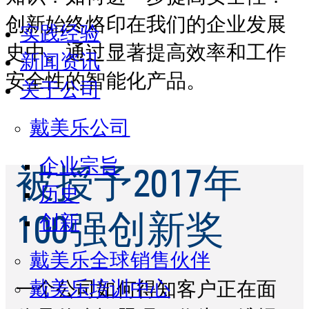
创新始终烙印在我们的企业发展
实践经验
史中。通过显著提高效率和工作
新闻资讯
安全性的智能化产品。
关于公司
戴美乐公司
企业宗旨
被授予2017年
历史
创新
100强创新奖
戴美乐全球销售伙伴
戴美乐培训中心
一个公司如何得知客户正在面