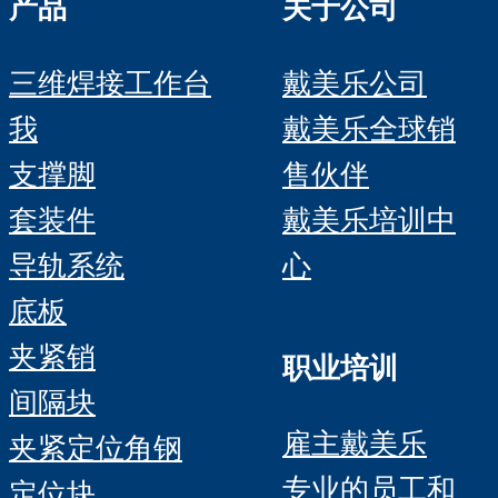
产品
关于公司
三维焊接工作台
戴美乐公司
我
戴美乐全球销
支撑脚
售伙伴
套装件
戴美乐培训中
导轨系统
心
底板
夹紧销
职业培训
间隔块
雇主戴美乐
夹紧定位角钢
专业的员工和
定位块