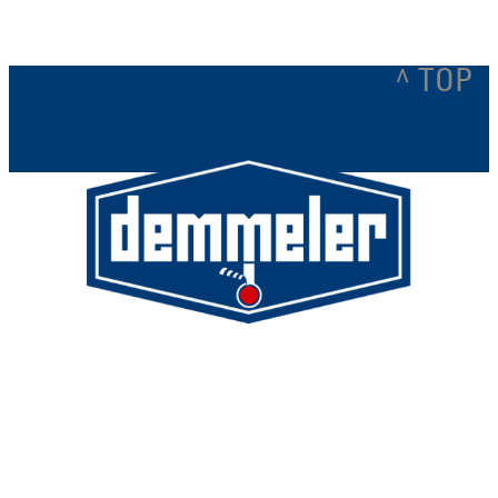
^ TOP
Demmeler Maschinenbau GmbH &