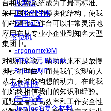
夹紧板
台和夹紧系统成为了最高标准。
工作台附件
采用网格孔的模块化结构，使我
应用实例
们的焊接工作台可以非常灵活地
应用在从专业小企业到知名大型
变位机
集团中。
Ergonomix®M
回转单元 Robotix
对我们来说，成功从来不是放慢
Robotix®IP
脚步的理由，而是我们实现前人
从未有过的构想的动力。在此我
契约制造
们始终相信我们的知识和经验。
生产设备
通过显著提高效率和工作安全性
DemTec®复合材料