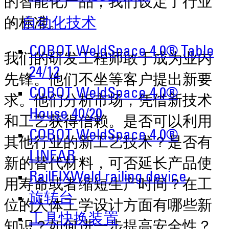
的智能化产品，我们设定了行业
的标准。
自动化技术
COBOT WeldSpace 4.0® Table
我们的研发工程师敢于成为业内
24/12
先锋。他们不坐等客户提出新要
COBOT WeldSpace 4.0®
求。他们分析市场，凭借新技术
House 40/20
和工艺获得信赖。是否可以利用
COBOT WeldSpace 4.0®
其他行业的新工艺技术？是否有
LINEAR
新的替代材料，可否延长产品使
RailFIXWeld railing device
用寿命或者缩短生产时间？在工
旋转台
位的人体工学设计方面有哪些新
工具快换装置
知识？如何进一步提高安全性？