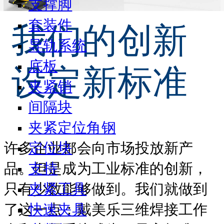
支撑脚
套装件
我们的创新
导轨系统
底板
设定新标准
夹紧销
间隔块
夹紧定位角钢
定位块
许多企业都会向市场投放新产
支持
品。但是成为工业标准的创新，
夹紧工具
只有少数能够做到。我们就做到
快速夹具
了这一点：戴美乐三维焊接工作