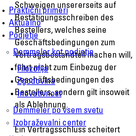
Schweigen unsererseits auf
Praktični primeri
Bestätigungsschreiben des
Aktualno
Bestellers, welches seine
Podjetje
Geschäftsbedingungen zum
Demmeler kot podjetje
Vertragsbestandteil machen will,
führt nicht zum Einbezug der
Filozofija
Geschäftsbedingungen des
Zgodovina
Bestellers, sondern gilt insoweit
Inovativnost
als Ablehnung.
Demmeler po vsem svetu
Izobraževalni center
Ein Vertragsschluss scheitert