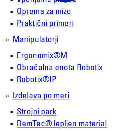
Vpenjalne plošče
Oprema za mize
Praktični primeri
Manipulatorji
Demmeler Maschinenbau GmbH &
Ergonomix®M
Co. KG
Obračalna enota Robotix
Demmeler Automatisierung &
Roboter GmbH
Robotix®IP
Alpenstr. 10
Izdelava po meri
87751 Heimertingen
Strojni park
Tel.
+49 (0)8335/ 98 59 - 0
DemTec® lepljen material
info(at)demmeler.com