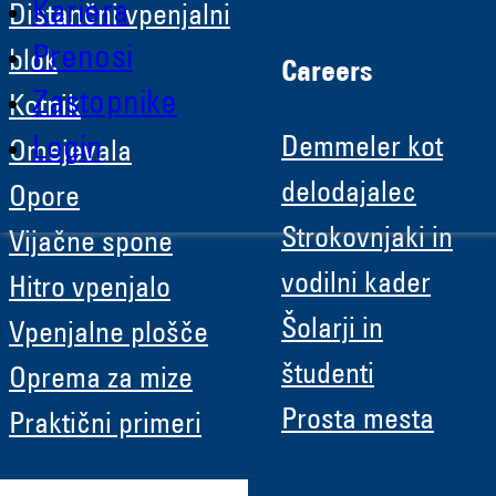
Kariera
Distančni vpenjalni
Prenosi
blok
Careers
Zastopnike
Kotnik
Login
Demmeler kot
Omejevala
delodajalec
Opore
Strokovnjaki in
Vijačne spone
vodilni kader
Hitro vpenjalo
Šolarji in
Vpenjalne plošče
študenti
Oprema za mize
Prosta mesta
Praktični primeri