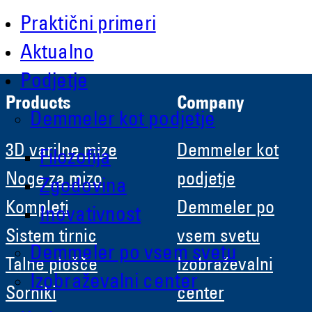
Roboter GmbH
Praktični primeri
HRB 11639
Aktualno
Podjetje
Products
Company
Demmeler kot podjetje
3D varilne mize
Demmeler kot
Filozofija
Noge za mizo
podjetje
Zgodovina
Kompleti
Demmeler po
Inovativnost
Sistem tirnic
vsem svetu
Demmeler po vsem svetu
Talne plošče
Izobraževalni
Izobraževalni center
Sorniki
center