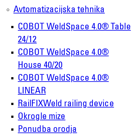
www.demmeler.com
Avtomatizacijska tehnika
COBOT WeldSpace 4.0® Table
Companies Register:
Demmeler Maschinenbau GmbH &
24/12
Co. KG
COBOT WeldSpace 4.0®
HRA 11517
House 40/20
COBOT WeldSpace 4.0®
represented by the
LINEAR
Demmeler Maschinenbau
Verwaltungs GmbH
RailFIXWeld railing device
HRB 13149 AG Memmingen
Okrogle mize
Ponudba orodja
Demmeler Automatisierung &