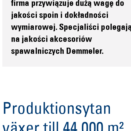
firma przywiązuje dużą wagę do
jakości spoin i dokładności
wymiarowej. Specjaliści polegaj
na jakości akcesoriów
spawalniczych
Demmeler
.
Produktionsytan
växer till 44 000 m²