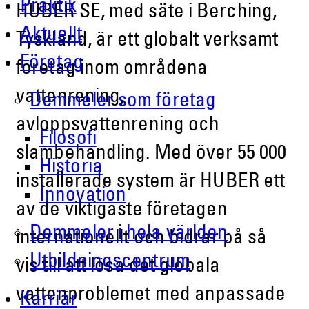
Praktik
HUBER SE, med säte i Berching,
Aktuellt
Tyskland, är ett globalt verksamt
Företag
företag inom områdena
vattenrening,
Demmeler som företag
avloppsvattenrening och
Filosofi
slambehandling. Med över 55 000
Historia
installerade system är HUBER ett
Innovation
av de viktigaste företagen
Demmeler i hela världen
internationellt och bidrar på så
Utbildningscentrum
vis till att lösa det globala
vattenproblemet med anpassade
Karriär