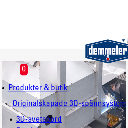
Skip to main content
0
Produkter & butik
Originalskapade 3D-spännsystem
3D-svetsbord