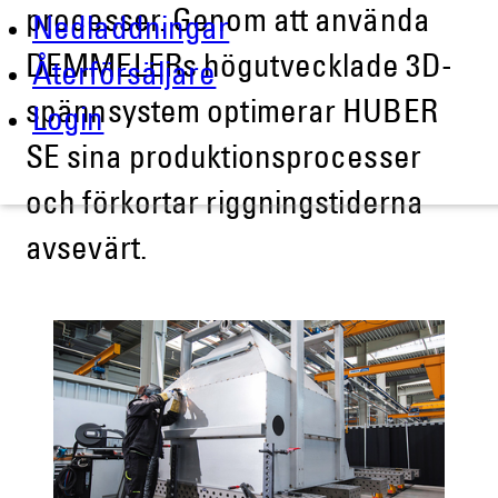
processer. Genom att använda
Nedladdningar
DEMMELERs högutvecklade 3D-
Återförsäljare
spännsystem optimerar HUBER
Login
SE sina produktionsprocesser
och förkortar riggningstiderna
avsevärt.