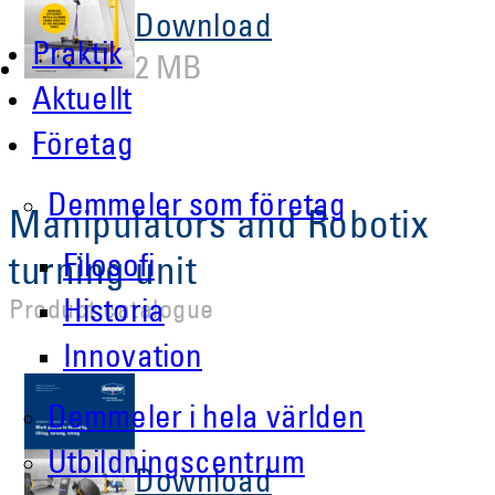
Download
Praktik
2 MB
Aktuellt
Företag
Demmeler som företag
Manipulators and Robotix
Filosofi
turning unit
Historia
Product catalogue
Innovation
Demmeler i hela världen
Utbildningscentrum
Download