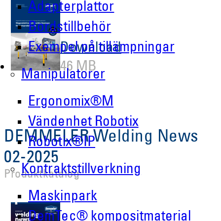
Adapterplattor
Bordstillbehör
Exempel på tillämpningar
Download
46 MB
Manipulatorer
Ergonomix®M
Vändenhet Robotix
DEMMELER Welding News
Robotix®IP
02-2025
Kontraktstillverkning
Produktkatalog
Maskinpark
DemTec® kompositmaterial