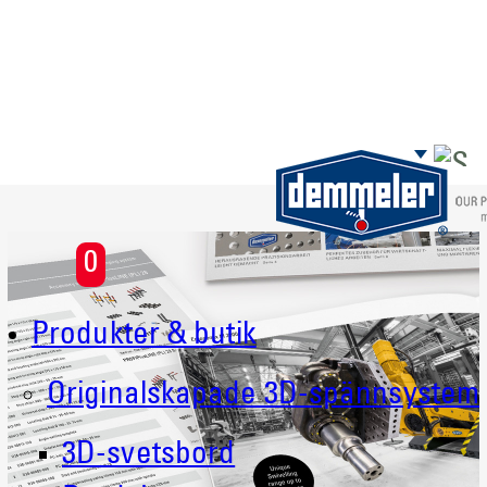
Skip to main content
0
Produkter & butik
Originalskapade 3D-spännsystem
3D-svetsbord