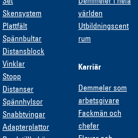
Set
Demmeler i hela
Skensystem
världen
Plattfält
Utbildningscent
Spännbultar
rum
Distansblock
Vinklar
Karriär
Stopp
Demmeler som
Distanser
arbetsgivare
Spännhylsor
Fackmän och
Snabbtvingar
chefer
Adapterplattor