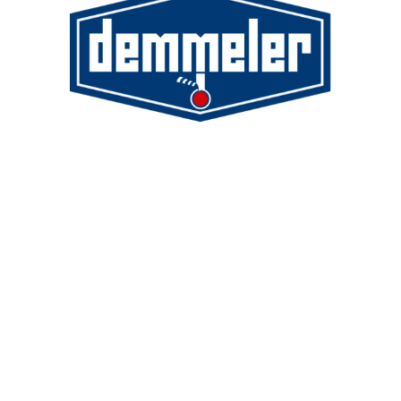
Demmeler Maschinenbau GmbH &
Co. KG
Demmeler Automatisierung &
Roboter GmbH
Alpenstr. 10