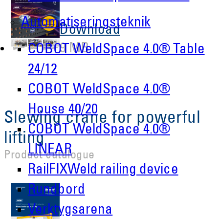
Automatiseringsteknik
Download
9 MB
COBOT WeldSpace 4.0® Table
24/12
COBOT WeldSpace 4.0®
House 40/20
Slewing crane for powerful
COBOT WeldSpace 4.0®
lifting
LINEAR
Product catalogue
RailFIXWeld railing device
Rundbord
Verktygsarena