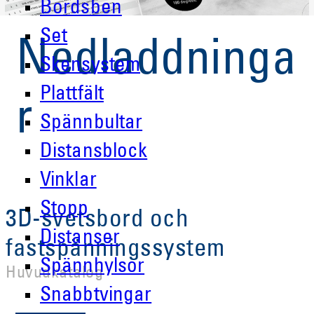
Bordsben
Set
Nedladdninga
Skensystem
Plattfält
r
Spännbultar
Distansblock
Vinklar
Stopp
3D-svetsbord och
Distanser
fastspänningssystem
Spännhylsor
Huvudkatalog
Snabbtvingar