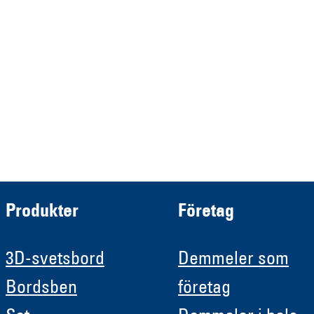
Verwaltungs GmbH
HRB 13149 AG Memmingen
Demmeler Automatisierung &
Roboter GmbH
HRB 11639
Produkter
Företag
3D-svetsbord
Demmeler som
Bordsben
företag