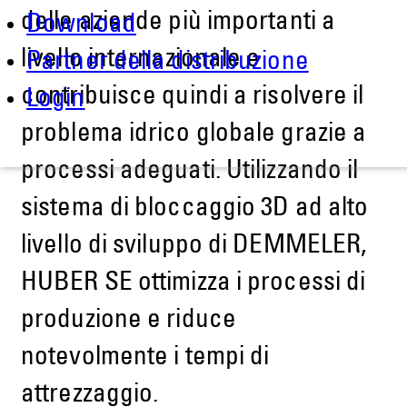
delle aziende più importanti a
Download
livello internazionale e
Partner della distribuzione
contribuisce quindi a risolvere il
Login
problema idrico globale grazie a
processi adeguati. Utilizzando il
sistema di bloccaggio 3D ad alto
livello di sviluppo di DEMMELER,
HUBER SE ottimizza i processi di
produzione e riduce
notevolmente i tempi di
attrezzaggio.