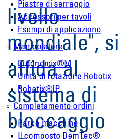
Piastre di serraggio
livello
Accessori per tavoli
Esempi di applicazione
mondiale", si
Manipolatore
Ergonomix®M
affida al
Unità di rotazione Robotix
Robotix®IP
sistema di
Completamento ordini
bloccaggio
Parco macchine
Il composto DemTec®