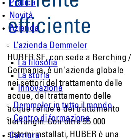
tamente
Pratica
Novità
efficiente
Azienda
L’azienda Demmeler
HUBER SE, con sede a Berching /
La filosofia
Germania, è un'azienda globale
La storia
nei settori del trattamento delle
Innovazione
acque, del trattamento delle
Demmeler in tutto il mondo
acque reflue e del trattamento
Centro di formazione
dei fanghi. Con oltre 55.000
sistemi installati, HUBER è una
Carriera