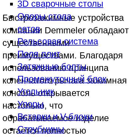
3D сварочные столы
Опоры стола
Быстрозажимные устройства
сетов
компании Demmeler обладают
Рельсовая система
существенными
Поля плит
преимуществами. Благодаря
Затяжные болты
использованию принципа
Промежуточный блок
коленчатого рычага зажимная
Угольник
консоль открывается
Упоры
настолько, что
Вставки и V-блоки
обрабатываемое изделие
Струбцины
остается полностью