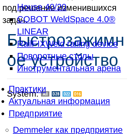
House 40/20
под решение изменившихся
COBOT WeldSpace 4.0®
задач.
LINEAR
Быстрозажимн
RailFIXWeld railing device
ое устройство
Поворотные столы
Инструментальная арена
Практики
System:
Актуальная информация
Предприятие
Demmeler как предприятие