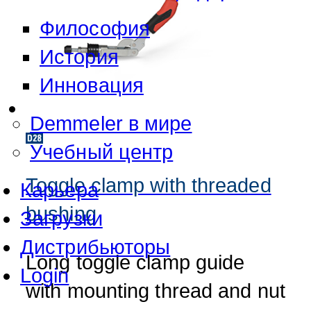
Философия
История
Инновация
Demmeler в мире
Учебный центр
Toggle clamp with threaded
Карьера
bushing
Загрузки
Дистрибьюторы
Long toggle clamp guide
Login
with mounting thread and nut