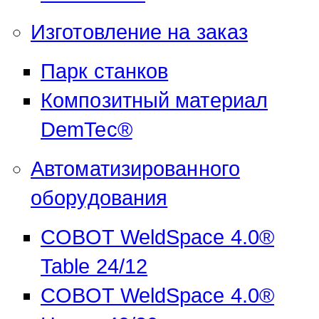
Demmeler Automatisierung &
Изготовление на заказ
Roboter GmbH
Alpenstr. 10
Парк станков
87751 Heimertingen
Композитный материал
DemTec®
Tel.
+49 (0)8335/ 98 59 - 0
info(at)demmeler.com
Aвтоматизированного
www.demmeler.com
оборудования
Companies Register:
COBOT WeldSpace 4.0®
Demmeler Maschinenbau
Table 24/12
GmbH & Co. KG
COBOT WeldSpace 4.0®
HRA 11517