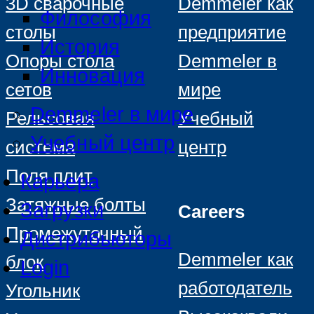
3D сварочные
Demmeler как
Философия
столы
предприятие
История
Опоры стола
Demmeler в
Инновация
сетов
мире
Demmeler в мире
Рельсовая
Учебный
Учебный центр
система
центр
Поля плит
Карьера
Затяжные болты
Загрузки
Careers
Промежуточный
Дистрибьюторы
Demmeler как
блок
Login
работодатель
Угольник