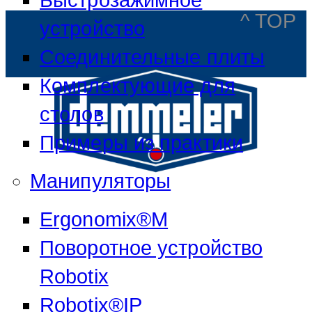
^ TOP
устройство
Соединительные плиты
Комплектующие для
столов
Примеры из практики
Манипуляторы
Ergonomix®M
Поворотное устройство
Robotix
Demmeler Maschinenbau
GmbH & Co. KG
Robotix®IP