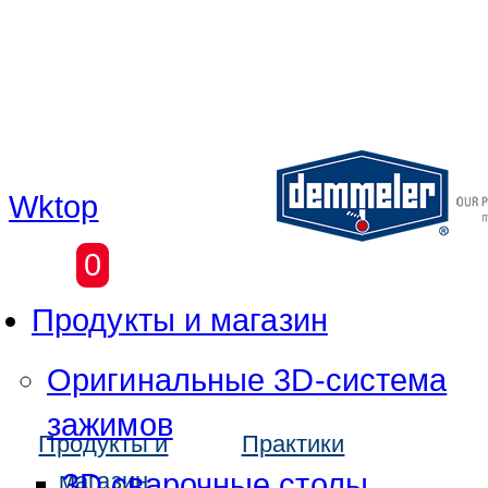
Перейти к основному содержим
Wktop
0
Продукты и магазин
Оригинальные 3D-система
зажимов
Продукты и
Практики
3D сварочные столы
магазин