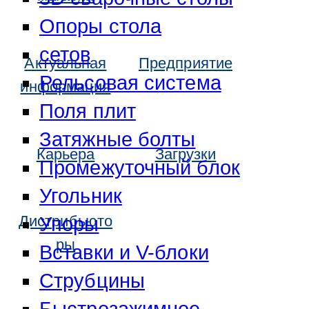
Опоры стола
сетов
Актуальная
Предприятие
Рельсовая система
информация
Поля плит
Затяжные болты
Карьера
Загрузки
Промежуточный блок
Угольник
Дистрибьюто
Упоры
ры
Вставки и V-блоки
Струбцины
Быстрозажимное