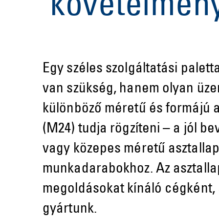
követelmén
Egy széles szolgáltatási palet
van szükség, hanem olyan üzem
különböző méretű és formájú 
(M24) tudja rögzíteni – a jól b
vagy közepes méretű asztallapo
munkadarabokhoz. Az asztallap
megoldásokat kínáló cégként, a
gyártunk.