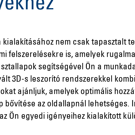
yekhez
ta kialakításához nem csak tapasztalt 
i felszerelésekre is, amelyek rugalm
asztallapok segítségével Ön a munkad
evált 3D-s leszorító rendszerekkel komb
kat ajánljuk, amelyek optimális hozzáf
 bővítése az oldallapnál lehetséges. 
z Ön egyedi igényeihez kialakított kül