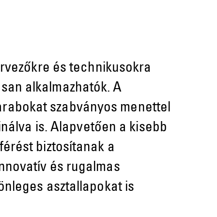
tervezőkre és technikusokra
asan alkalmazhatók. A
arabokat szabványos menettel
inálva is. Alapvetően a kisebb
érést biztosítanak a
Innovatív és rugalmas
önleges asztallapokat is