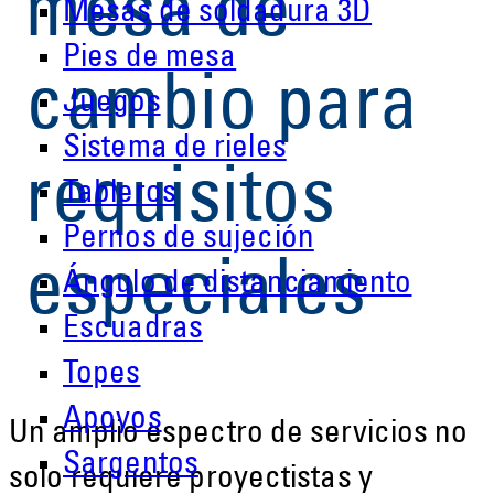
mesa de
Mesas de soldadura 3D
Pies de mesa
cambio para
Juegos
Sistema de rieles
requisitos
Tableros
Pernos de sujeción
especiales
Ángulo de distanciamiento
Escuadras
Topes
Apoyos
Un amplio espectro de servicios no
Sargentos
solo requiere proyectistas y