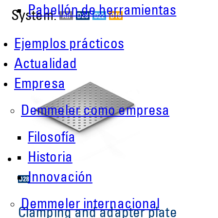
Pabellón de herramientas
System:
Ejemplos prácticos
Actualidad
Empresa
Demmeler como empresa
Filosofía
Historia
Innovación
Demmeler internacional
Clamping and adapter plate