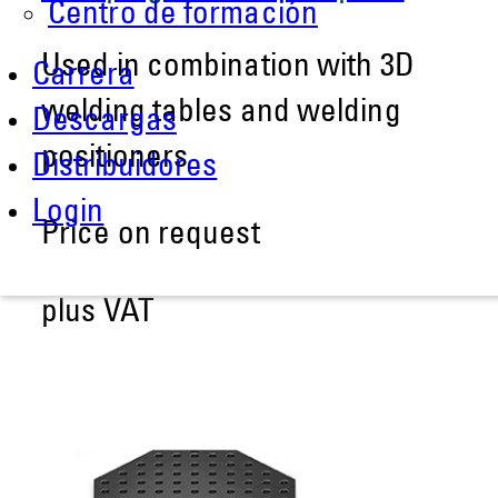
Centro de formación
Used in combination with 3D
Carrera
welding tables and welding
Descargas
positioners
Distribuidores
Login
Price on request
plus VAT