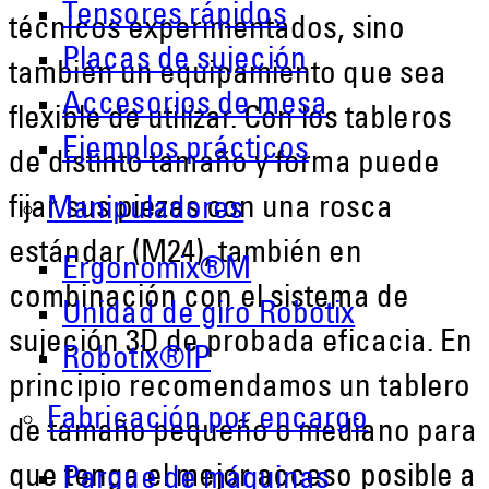
Tensores rápidos
técnicos experimentados, sino
Placas de sujeción
también un equipamiento que sea
Accesorios de mesa
flexible de utilizar. Con los tableros
Ejemplos prácticos
de distinto tamaño y forma puede
fijar sus piezas con una rosca
Manipuladores
estándar (M24), también en
Ergonomix®M
combinación con el sistema de
Unidad de giro Robotix
sujeción 3D de probada eficacia. En
Robotix®IP
principio recomendamos un tablero
Fabricación por encargo
de tamaño pequeño o mediano para
que tenga el mejor acceso posible a
Parque de máquinas