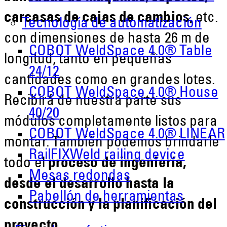
carcasas de cajas de cambios,
etc.
Tecnología de automatización
con dimensiones de hasta 26 m de
COBOT WeldSpace 4.0® Table
longitud, tanto en pequeñas
24/12
cantidades como en grandes lotes.
COBOT WeldSpace 4.0® House
Recibirá de nuestra parte sus
40/20
módulos completamente listos para
COBOT WeldSpace 4.0® LINEAR
montar. También podemos brindarle
RailFIXWeld railing device
todo el
proceso de ingeniería,
Mesas redondas
desde el desarrollo hasta la
Pabellón de herramientas
construcción y la planificación del
proyecto
.