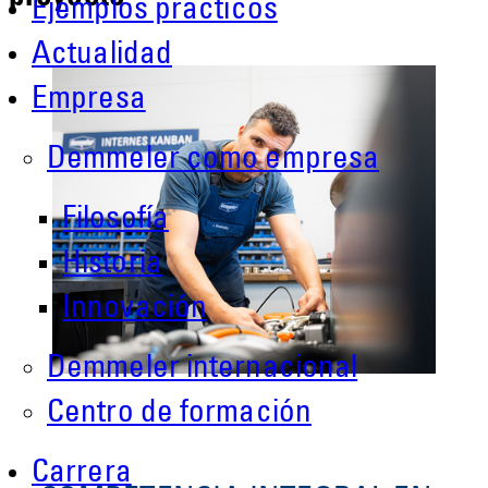
Ejemplos prácticos
Actualidad
Empresa
Demmeler como empresa
Filosofía
Historia
Innovación
Demmeler internacional
Centro de formación
Carrera