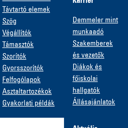
Karrier
Távtartó elemek
Demmeler mint
Szög
munkaadó
Végállítók
Szakemberek
Támasztók
és vezetők
Szorítók
Diákok és
Gyorsszorítók
főiskolai
Felfogólapok
hallgatók
Asztaltartozékok
Állásajánlatok
Gyakorlati példák