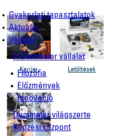
Gyakorlati tapasztalatok
Aktuális
Vállalat
A Demmeler vállalat
Karrier
Letöltések
Filozófia
Előzmények
Innováció
Demmeler világszerte
Képzési központ