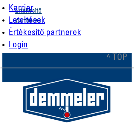
Karrier
Értékesítő
Letöltések
partnerek
Értékesítő partnerek
Login
^ TOP