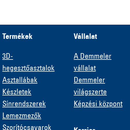
HRB 11639
Termékek
Vállalat
3D-
A Demmeler
hegesztőasztalok
vállalat
Asztallábak
Demmeler
Készletek
világszerte
Sínrendszerek
Képzési központ
Lemezmezők
Szorítócsavarok