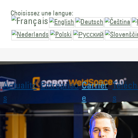
Choisissez une langue:
Actualité
Entreprise
Carrièr
Téléc
s
e
s