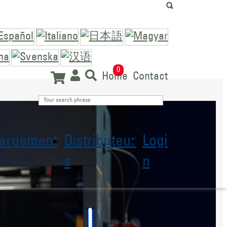
0
Home
Contact
hargement
Distributeur
Logi
s
n