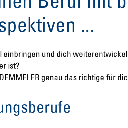
inen Beruf mit 
pektiven ...
oll einbringen und dich weiterentwick
r ist?
i DEMMELER genau das richtige für dic
ungsberufe