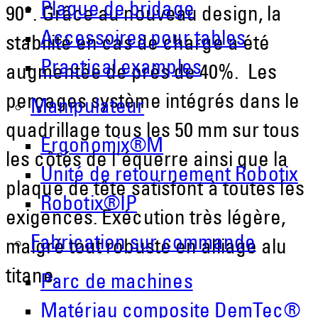
Plaque de bridage
90°. Grâce au nouveau design, la
Accessoires pour tables
stabilité en cas de charge a été
Practical examples
augmentée de près de 40%. Les
perçages système intégrés dans le
Manipulateur
quadrillage tous les 50 mm sur tous
Ergonomix®M
les côtés de l'équerre ainsi que la
Unité de retournement Robotix
plaque de tête satisfont à toutes les
Robotix®IP
exigences. Exécution très légère,
Fabrication sur commande
malgré tout robuste en alliage alu
titane.
Parc de machines
Matériau composite DemTec®