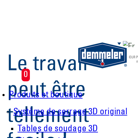
Aller au contenu principal
Le travail
0
peut être
Produits et boutique
tellement
Système de serrage 3D original
Tables de soudage 3D