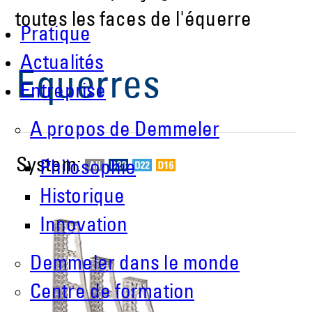
toutes les faces de l'équerre
Pratique
Actualités
Equerres
Entreprise
A propos de Demmeler
System:
Philosophie
Historique
Innovation
Demmeler dans le monde
Centre de formation