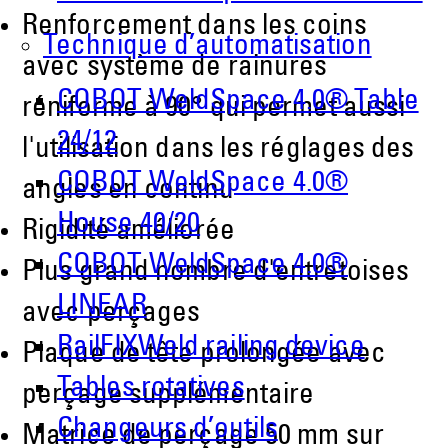
Renforcement dans les coins
Technique d’automatisation
avec système de rainures
COBOT WeldSpace 4.0® Table
réniforme à 90° qui permet aussi
24/12
l'utilisation dans les réglages des
COBOT WeldSpace 4.0®
angles en continu
House 40/20
Rigidité améliorée
COBOT WeldSpace 4.0®
Plus grand nombre d'entretoises
LINEAR
avec perçages
RailFIXWeld railing device
Plaque de tête prolongée avec
Tables rotatives
perçage supplémentaire
Changeurs d’outils
Matrice de perçage 50 mm sur