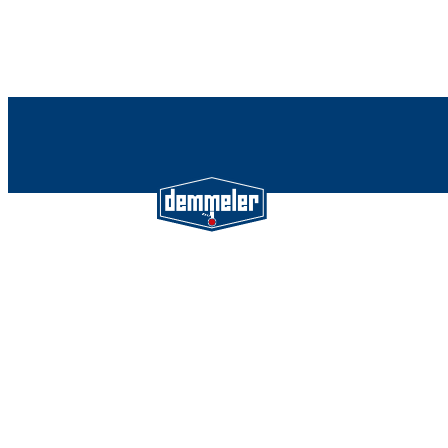
Demmeler Maschinenbau Gmb
Co. KG
Demmeler Automatisierung &