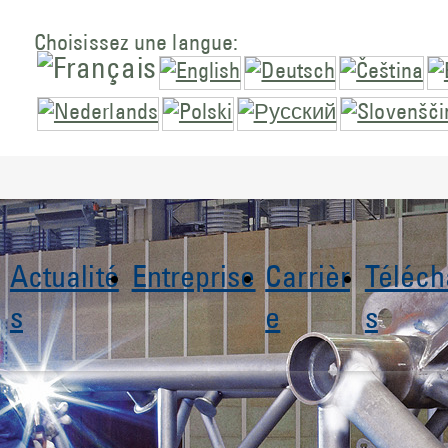
Choisissez une langue:
Actualité
Entreprise
Carrièr
Téléc
s
e
s