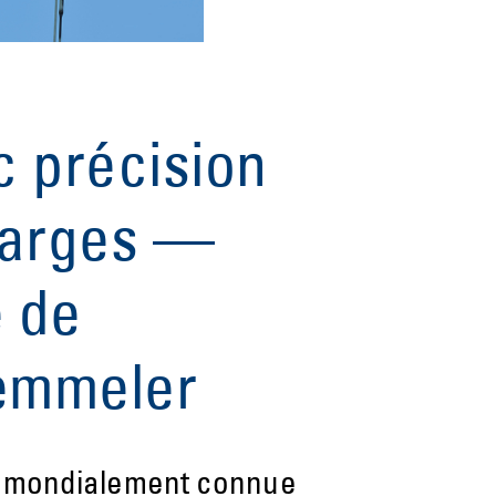
 précision
harges —
é de
Demmeler
st mondialement connue