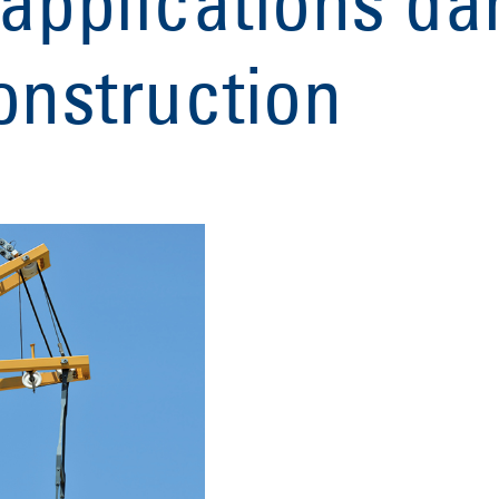
applications da
onstruction