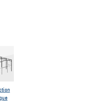
ction
ique