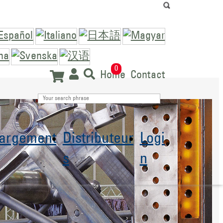
0
Home
Contact
hargement
Distributeur
Logi
s
n