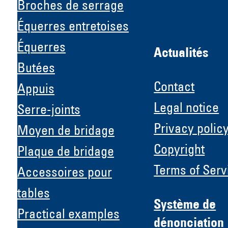
Broches de serrage
Équerres entretoises
Équerres
Actualités
Butées
Contact
Appuis
Legal notice
Serre-joints
Privacy polic
Moyen de bridage
Copyright
Plaque de bridage
H &
Terms of Serv
Accessoires pour
tables
Système de
Practical examples
dénonciation