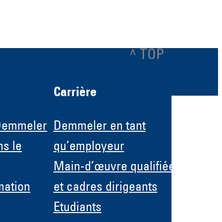
^ TOP
Carrière
Demmeler
Demmeler en tant
s le
qu’employeur
Main-d’œuvre qualifiée
mation
et cadres dirigeants
Etudiants