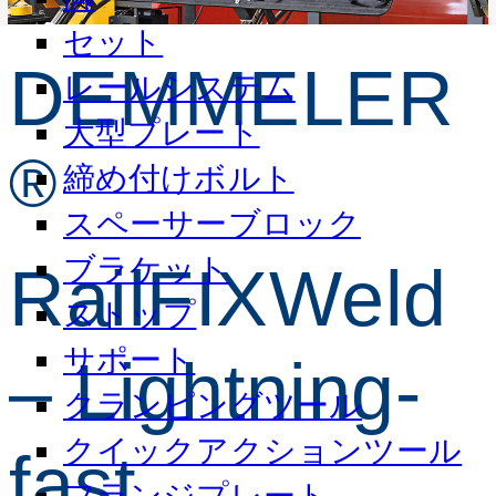
セット
DEMMELER
レールシステム
大型プレート
®
締め付けボルト
スペーサーブロック
ブラケット
RailFIXWeld
ストップ
サポート
– Lightning-
クランピングツール
クイックアクションツール
fast
フランジプレート