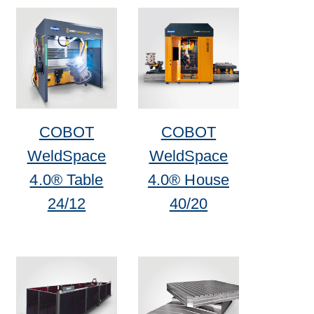
COBOT
COBOT
WeldSpace
WeldSpace
4.0® Table
4.0® House
24/12
40/20