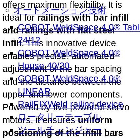
offers maximum flexibility. It is
オートメーション技術
ideal for
railings with bar infill
COBOT WeldSpace 4.0® Tabl
and railings with flat steel
24/12
infill
. This innovative device
COBOT WeldSpace 4.0®
enables precise, automated
House 40/20
adjustment of the bar spacing
COBOT WeldSpace 4.0®
and the distance between the
LINEAR
upper and lower components.
RailFIXWeld railing device
Powered by five powerful servo
ロータリーテーブル
motors, it ensures
uniform
ツールチェンジャー
positioning of the infill bars