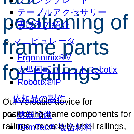
テーブルアクセサリー
positioning of
実践例の紹介
frame parts
マニピュレータ
Ergonomix®M
for railings
大型回転ユニットRobotix
Robotix®IP
依頼品の製作
Our versatile device for
positioning frame components for
機器設備
railings, especially steel railings,
DemTec® 複合材料