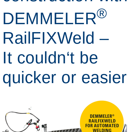
®
DEMMELER
RailFIXWeld –
It couldn‘t be
quicker or easier