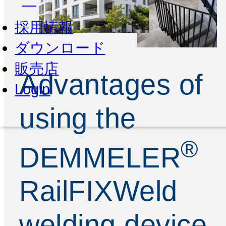
採用情報
ダウンロード
販売店
Advantages of
Login
using the
®
DEMMELER
RailFIXWeld
welding device