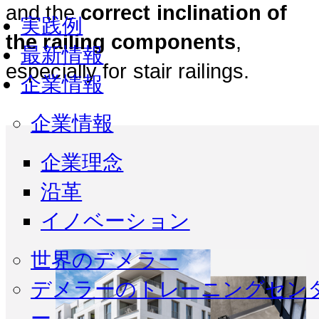
and the
correct inclination of
実践例
the railing components
,
最新情報
especially for stair railings.
企業情報
企業情報
企業理念
沿革
イノベーション
世界のデメラー
デメラーのトレーニングセン
ー