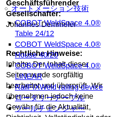
Geschäftsführender
オートメーション技術
Gesellschafter:
COBOT WeldSpace 4.0®
Johannes Demmeler
Table 24/12
COBOT WeldSpace 4.0®
Rechtliche Hinweise:
House 40/20
Inhalte: Der Inhalt dieser
COBOT WeldSpace 4.0®
Seiten wurde sorgfältig
LINEAR
bearbeitet und überprüft. Wir
RailFIXWeld railing device
übernehmen jedoch keine
ロータリーテーブル
Gewähr für die Aktualität,
ツールチェンジャー