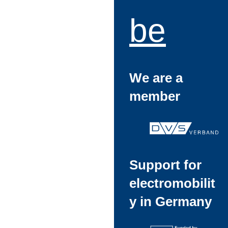
be
We are a
member
Support for
electromobilit
y in Germany