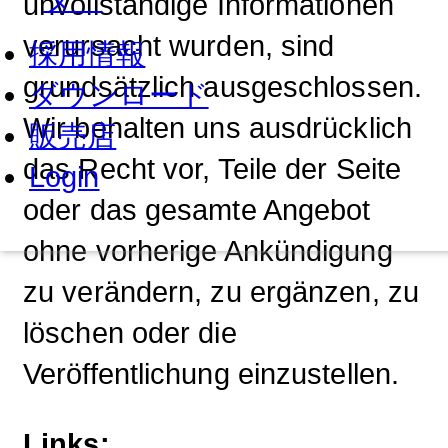
unvollständige Informationen
verursacht wurden, sind
採用情報
grundsätzlich ausgeschlossen.
ダウンロード
Wir behalten uns ausdrücklich
販売店
das Recht vor, Teile der Seite
Login
oder das gesamte Angebot
ohne vorherige Ankündigung
zu verändern, zu ergänzen, zu
löschen oder die
Veröffentlichung einzustellen.
Links: