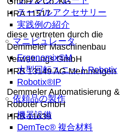
GmbH & Co. KG
テーブルアクセサリー
HRA 11517
実践例の紹介
diese vertreten durch die
マニピュレータ
Demmeler Maschinenbau
Ergonomix®M
Verwaltungs GmbH
大型回転ユニットRobotix
HRB 13149 AG Memmingen
Robotix®IP
Demmeler Automatisierung &
依頼品の製作
Roboter GmbH
機器設備
HRB 11639
DemTec® 複合材料