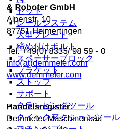
& Roboter GmbH
セット
Alpenstr. 10
レールシステム
87751 Heimertingen
大型プレート
締め付けボルト
Tel. +49(0) 8335/ 98 59 - 0
スペーサーブロック
info(at)demmeler.com
ブラケット
www.demmeler.com
ストップ
サポート
クランピングツール
Handelsregister:
クイックアクションツール
Demmeler Maschinenbau
フランジプレート