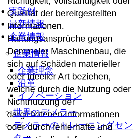
Richtigkeit, Vollständigkeit oder
実践例
Qualität der bereitgestellten
最新情報
Informationen.
企業情報
Haftungsansprüche gegen
Demmeler Maschinenbau, die
企業情報
sich auf Schäden materieller
企業理念
oder ideeller Art beziehen,
沿革
welche durch die Nutzung oder
イノベーション
Nichtnutzung der
世界のデメラー
dargebotenen Informationen
デメラーのトレーニングセン
oder durch fehlerhafte und
ター