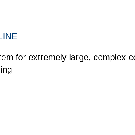
iLINE
tem for extremely large, complex c
ling