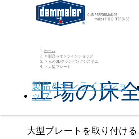
ホーム
Skip to main content
You are here:
製品＆オンラインショップ
元の3Dクランピングシステム
大型プレート
工場の床
製品＆オンラインショ
ップ
大型プレートを取り付ける