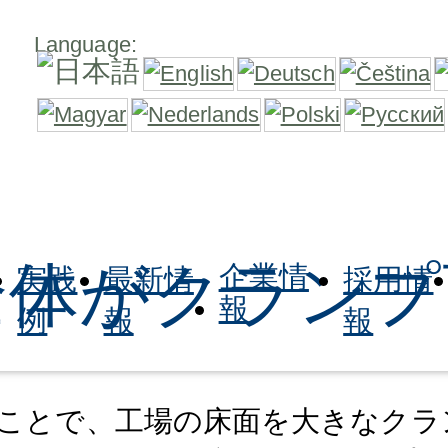
Language:
全体がクランプ
企業情
実践
最新情
採用情
報
例
報
報
ことで、工場の床面を大きなクラ