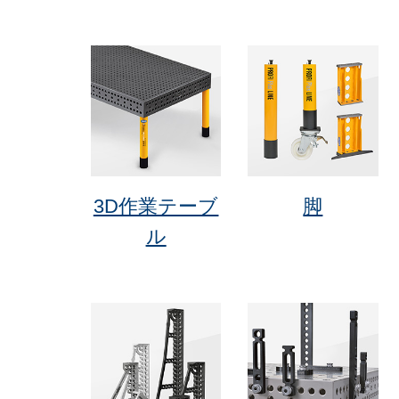
3D作業テーブ
脚
ル