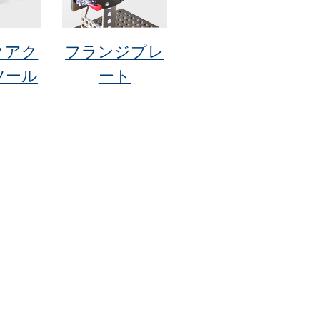
クアク
フランジプレ
ツール
ート