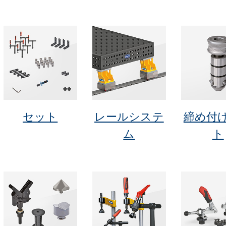
セット
レールシステ
締め付
ム
ト