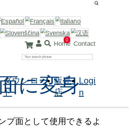
0
Home
Contact
面に変身
ダウンロー
販売
Logi
ド
店
n
ンプ面として使用できるよ