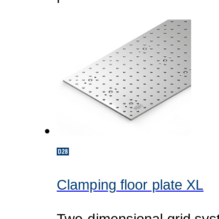
Clamping floor plate XL
Two-dimensional grid sys