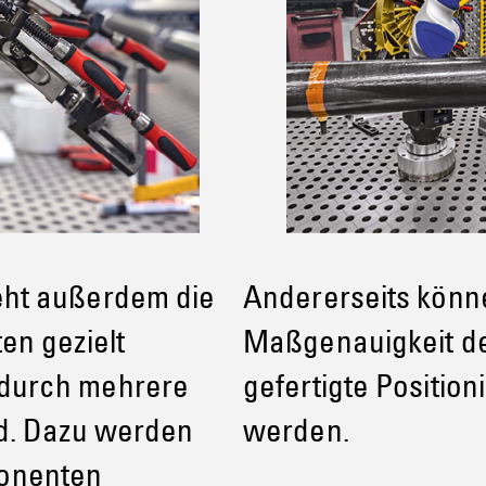
eht außerdem die
Andererseits könn
en gezielt
Maßgenauigkeit d
odurch mehrere
gefertigte Position
nd. Dazu werden
werden.
onenten