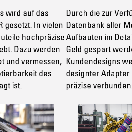
s wird auf das
Durch die zur Verf
esetzt. In vielen
Datenbank aller M
uteile hochpräzise
Aufbauten im Detai
ebt. Dazu werden
Geld gespart werd
et und vermessen,
Kundendesigns werd
ptierbarkeit des
designter Adapter
gt ist.
präzise verbunden