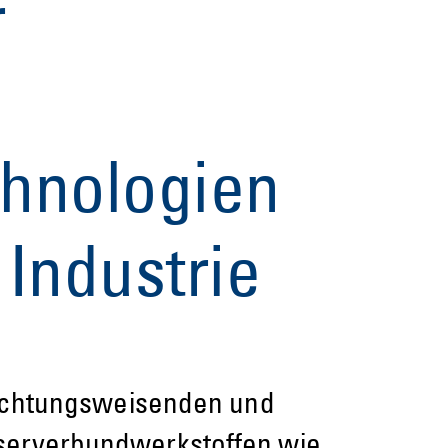
r
chnologien
 Industrie
 richtungsweisenden und
aserverbundwerkstoffen wie