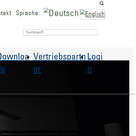
takt
Sprache:
Downloa
Vertriebspartn
Logi
ds
er
n