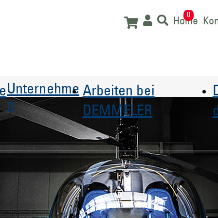
0
Home
Kon
Unternehme
le
Arbeiten bei
n
DEMMELER