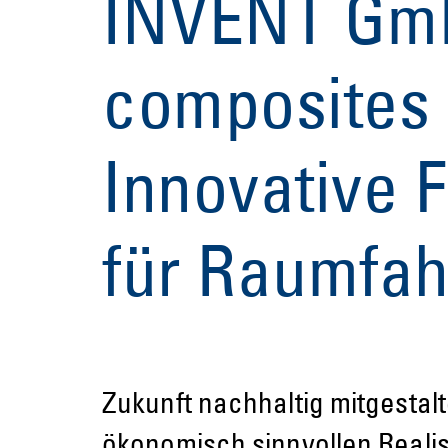
INVENT Gmb
composites
Innovative 
für Raumfahr
Zukunft nachhaltig mitgestal
ökonomisch sinnvollen Reali