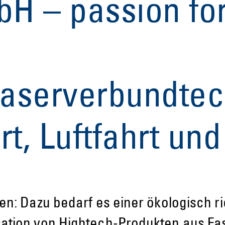
H – passion fo
Faserverbundte
t, Luftfahrt und
ten: Dazu bedarf es einer ökologisch
sation von Hightech-Produkten aus F