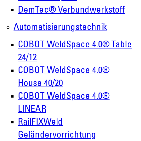
Roboter GmbH
DemTec® Verbundwerkstoff
Alpenstr. 10
Automatisierungstechnik
87751 Heimertingen
COBOT WeldSpace 4.0® Table
Tel.
+49 (0)8335/ 98 59 - 0
24/12
info(at)demmeler.com
COBOT WeldSpace 4.0®
www.demmeler.com
House 40/20
Handelsregister:
COBOT WeldSpace 4.0®
Demmeler Maschinenbau GmbH &
LINEAR
Co. KG
RailFIXWeld
HRA 11517
Geländervorrichtung