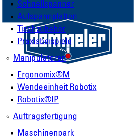
Schnellspanner
Aufspannplatten
Tischzubehör
Praxisbeispiele
Manipulatoren
Ergonomix®M
Wendeeinheit Robotix
Robotix®IP
Demmeler Maschinenbau GmbH &
Auftragsfertigung
Co. KG
Demmeler Automatisierung &
Maschinenpark