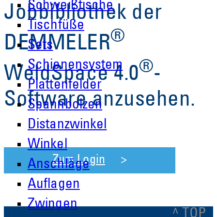
Schweißtische
Jobbibliothek der
Tischfüße
®
DEMMELER
Sets
Schienensystem
®
WeldSpace 4.0
-
Plattenfelder
Software anzusehen.
Spannbolzen
Distanzwinkel
Winkel
Zum Login
Anschläge
Auflagen
Zwingen
^ TOP