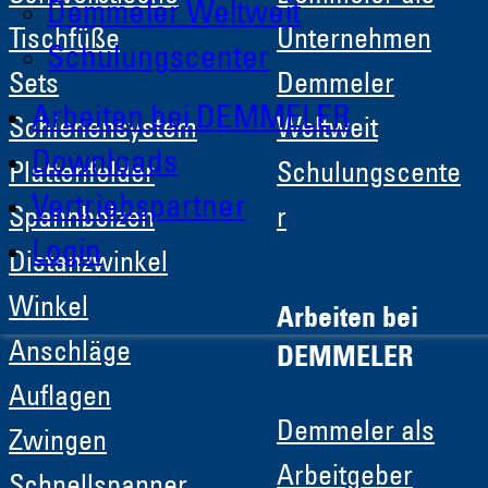
Demmeler Weltweit
Tischfüße
Unternehmen
Schulungscenter
Sets
Demmeler
Arbeiten bei DEMMELER
Schienensystem
Weltweit
Downloads
Plattenfelder
Schulungscente
Vertriebspartner
Spannbolzen
r
Login
Distanzwinkel
Winkel
Arbeiten bei
Anschläge
DEMMELER
Auflagen
Demmeler als
Zwingen
Arbeitgeber
Schnellspanner