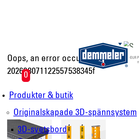
Skip to main content
Oops, an error occurred! Code:
202608071122557538345f
0
Produkter & butik
Originalskapade 3D-spännsystem
3D-svetsbord