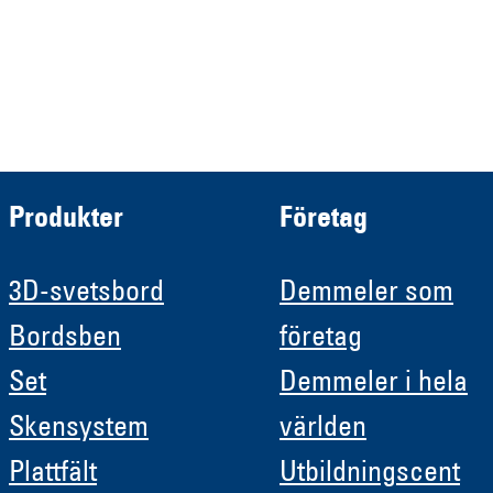
Demmeler Automatisierung &
Roboter GmbH
HRB 11639
Produkter
Företag
3D-svetsbord
Demmeler som
Bordsben
företag
Set
Demmeler i hela
Skensystem
världen
Plattfält
Utbildningscent