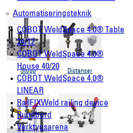
Automatiseringsteknik
COBOT WeldSpace 4.0® Table
24/12
COBOT WeldSpace 4.0®
House 40/20
Stopp
Distanser
COBOT WeldSpace 4.0®
LINEAR
RailFIXWeld railing device
Rundbord
Verktygsarena