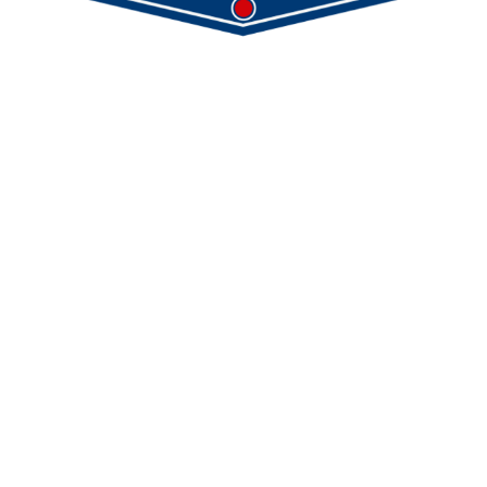
Demmeler Maschinenbau GmbH &
Co. KG
Demmeler Automatisierung &
Roboter GmbH
Alpenstr. 10
87751 Heimertingen
Tel.
+49 (0)8335/ 98 59 - 0