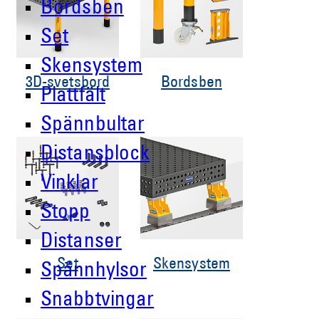
Bordsben
Set
Skensystem
3D-svetsbord
Bordsben
Plattfält
Spännbultar
Distansblock
Vinklar
Stopp
Distanser
Set
Skensystem
Spännhylsor
Snabbtvingar