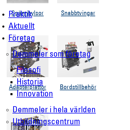
Spännhylsor
Snabbtvingar
Praktik
Aktuellt
Företag
Demmeler som företag
Filosofi
Historia
Adapterplattor
Bordstillbehör
Innovation
Demmeler i hela världen
Utbildningscentrum