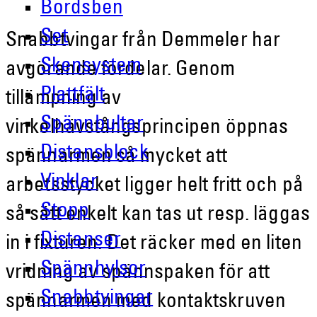
Bordsben
Set
Snabbtvingar från Demmeler har
Skensystem
avgörande fördelar. Genom
Plattfält
tillämpning av
Spännbultar
vinkelhävstångsprincipen öppnas
Distansblock
spännarmen så mycket att
Vinklar
arbetsstycket ligger helt fritt och på
Stopp
så sätt enkelt kan tas ut resp. läggas
Distanser
in i fixturen. Det räcker med en liten
Spännhylsor
vridning av spännspaken för att
Snabbtvingar
spännarmen med kontaktskruven