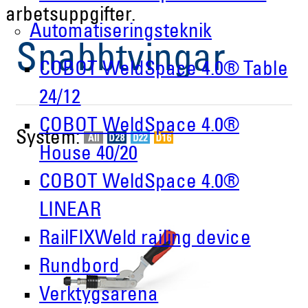
arbetsuppgifter.
Automatiseringsteknik
Snabbtvingar
COBOT WeldSpace 4.0® Table
24/12
COBOT WeldSpace 4.0®
System:
House 40/20
COBOT WeldSpace 4.0®
LINEAR
RailFIXWeld railing device
Rundbord
Verktygsarena