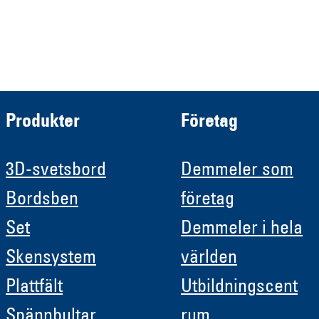
Demmeler Automatisierung &
Roboter GmbH
HRB 11639
Produkter
Företag
3D-svetsbord
Demmeler som
Bordsben
företag
Set
Demmeler i hela
Skensystem
världen
Plattfält
Utbildningscent
Spännbultar
rum