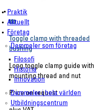
Praktik
Aktuellt
Företag
Toggle clamp with threaded
Demmeler som företag
bushing
Filosofi
Long toggle clamp guide with
Historia
mounting thread and nut
Innovation
Demmeler i hela världen
Price on request
Utbildningscentrum