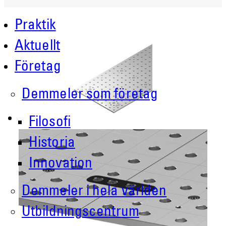
Praktik
Aktuellt
Företag
Demmeler som företag
Filosofi
Historia
Innovation
Demmeler i hela världen
Utbildningscentrum