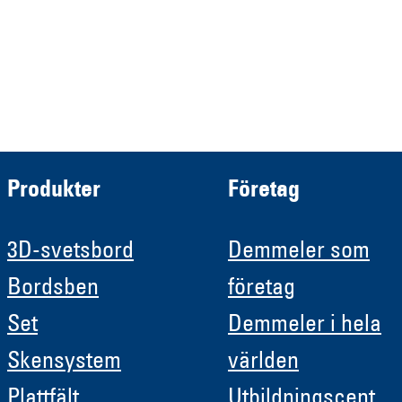
Demmeler Automatisierung &
Roboter GmbH
HRB 11639
Produkter
Företag
3D-svetsbord
Demmeler som
Bordsben
företag
Set
Demmeler i hela
Skensystem
världen
Plattfält
Utbildningscent