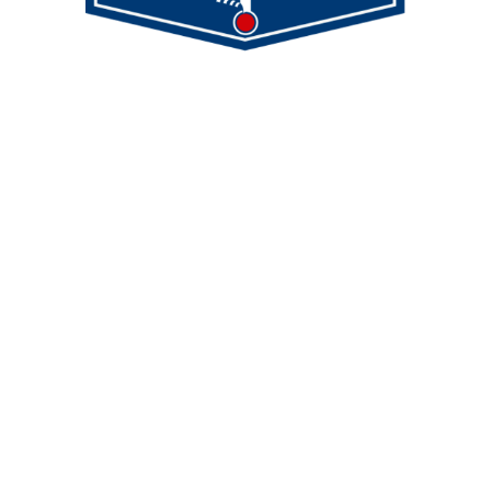
Demmeler Maschinenbau GmbH &
Co. KG
Demmeler Automatisierung &
Roboter GmbH
Alpenstr. 10
87751 Heimertingen
Tel.
+49 (0)8335/ 98 59 - 0