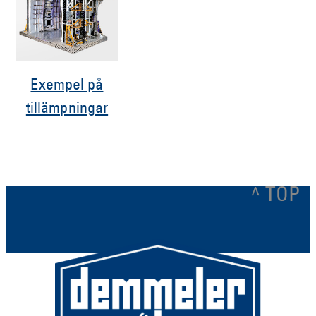
Exempel på
tillämpningar
^ TOP