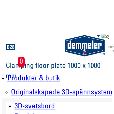
Skip to main content
0
Clamping floor plate 1000 x 1000
mm
Produkter & butik
Originalskapade 3D-spännsystem
3D-svetsbord