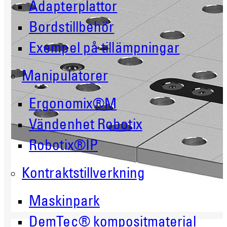
Adapterplattor
Bordstillbehör
Exempel på tillämpningar
Manipulatorer
Ergonomix®M
Vändenhet Robotix
Robotix®IP
Kontraktstillverkning
Maskinpark
DemTec® kompositmaterial