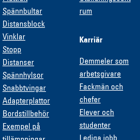
Spännbultar
rum
Distansblock
Vinklar
Karriär
Stopp
Demmeler som
Distanser
arbetsgivare
Spännhylsor
Fackmän och
Snabbtvingar
chefer
Adapterplattor
Elever och
Bordstillbehör
studenter
Exempel på
Lediga jobb
tillämpningar