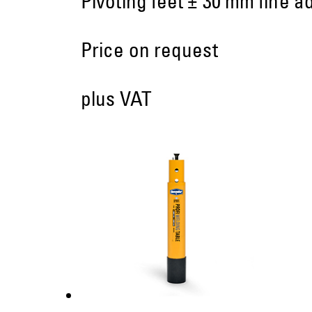
Pivoting feet ± 30 mm fine a
Price on request
plus VAT