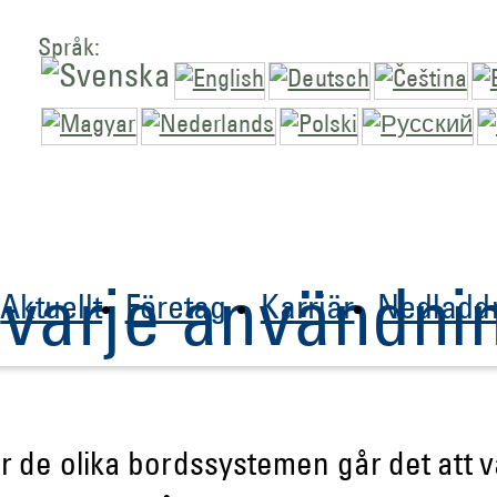
Språk:
r varje användni
Aktuellt
Företag
Karriär
Nedladd
r de olika bordssystemen går det att vä