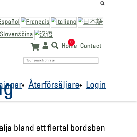
0
Home
Contact
ng
ningar
Återförsäljare
Login
lja bland ett flertal bordsben