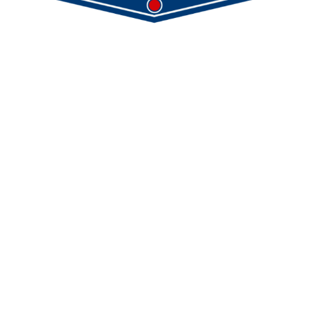
Demmeler Maschinenbau GmbH &
Co. KG
Demmeler Automatisierung &
Roboter GmbH
Alpenstr. 10
87751 Heimertingen
Tel.
+49 (0)8335/ 98 59 - 0