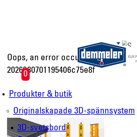
Skip to main content
Oops, an error occurred! Code:
2026080701195406c75e8f
0
Produkter & butik
Originalskapade 3D-spännsystem
3D-svetsbord