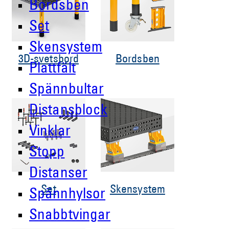
Bordsben
Set
Skensystem
3D-svetsbord
Bordsben
Plattfält
Spännbultar
Distansblock
Vinklar
Stopp
Distanser
Set
Skensystem
Spännhylsor
Snabbtvingar