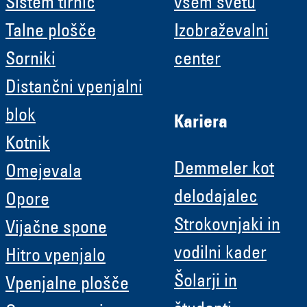
Sistem tirnic
vsem svetu
Talne plošče
Izobraževalni
Sorniki
center
Distančni vpenjalni
blok
Kariera
Kotnik
Demmeler kot
Omejevala
delodajalec
Opore
Strokovnjaki in
Vijačne spone
vodilni kader
Hitro vpenjalo
Šolarji in
Vpenjalne plošče