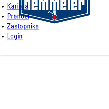
Kariera
Prenosi
Zastopnike
Login
Demmeler Maschinenbau GmbH &
Co. KG
Demmeler Automatisierung &
Roboter GmbH
Alpenstr. 10
87751 Heimertingen