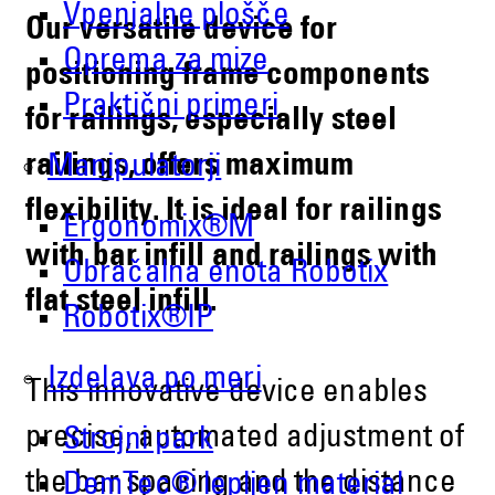
Vpenjalne plošče
Our versatile device for
Oprema za mize
positioning frame components
Praktični primeri
for railings, especially steel
railings, offers maximum
Manipulatorji
flexibility. It is ideal for railings
Ergonomix®M
with bar infill and railings with
Obračalna enota Robotix
flat steel infill.
Robotix®IP
Izdelava po meri
This innovative device enables
precise, automated adjustment of
Strojni park
the bar spacing and the distance
DemTec® lepljen material