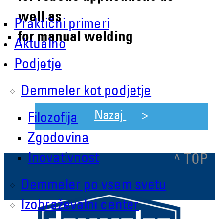
well as
Praktični primeri
for manual welding
Aktualno
Podjetje
Demmeler kot podjetje
Nazaj
Filozofija
Zgodovina
Inovativnost
^ TOP
Demmeler po vsem svetu
Izobraževalni center