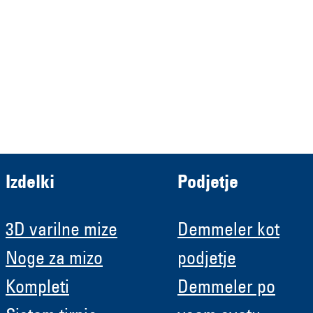
HRB 13149 AG Memmingen
Demmeler Automatisierung &
Roboter GmbH
HRB 11639
Izdelki
Podjetje
3D varilne mize
Demmeler kot
Noge za mizo
podjetje
Kompleti
Demmeler po