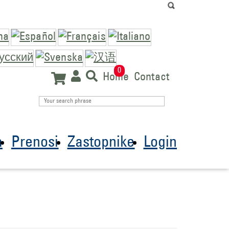
0
Home
Contact
a
Prenosi
Zastopnike
Login