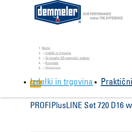
Home
Skip to main content
You are here:
Izdelki in trgovina
Originalni 3D-vpenjalni sistemi
Kompleti
Detailview
Izdelki in trgovina
Praktičn
PROFIPlusLINE Set 720 D16 wi