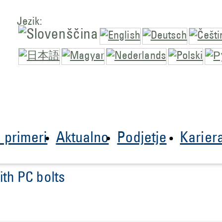
Jezik:
i primeri
Aktualno
Podjetje
Karier
th PC bolts