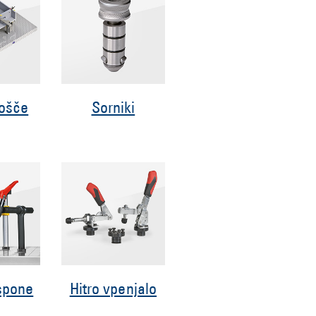
lošče
Sorniki
spone
Hitro vpenjalo