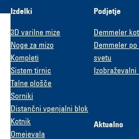
Izdelki
Podjetje
3D varilne mize
Demmeler kot
Noge za mizo
Demmeler po
Kompleti
svetu
H &
Sistem tirnic
Izobraževalni
Talne plošče
Sorniki
Distančni vpenjalni blok
Kotnik
Aktualno
Omejevala