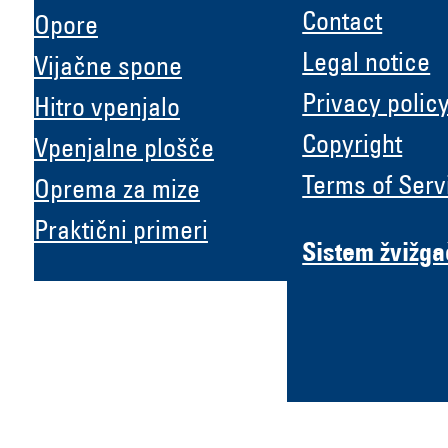
Contact
Opore
Legal notice
Vijačne spone
Privacy polic
Hitro vpenjalo
Copyright
Vpenjalne plošče
H &
Terms of Serv
Oprema za mize
Praktični primeri
Sistem žvižg