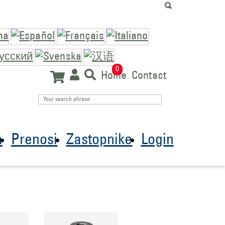
0
Home
Contact
a
Prenosi
Zastopnike
Login