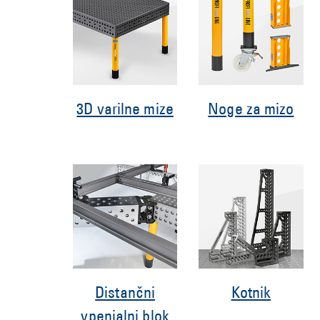
3D varilne mize
Noge za mizo
Distančni
Kotnik
vpenjalni blok