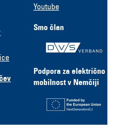
Youtube
Smo član
y
ice
Podpora za električno
ačev
mobilnost v Nemčiji