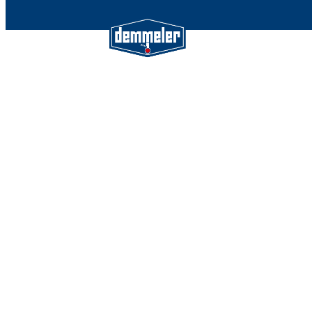
Demmeler Maschinenbau Gmb
Co. KG
Demmeler Automatisierung &
Roboter GmbH
Alpenstr. 10
87751 Heimertingen
Tel.
+49 (0)8335/ 98 59 - 0