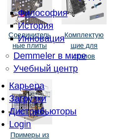
Философия
История
Соединитель
Комплектую
Инновация
ные плиты
щие для
Demmeler в мире
столов
Учебный центр
Карьера
Загрузки
Дистрибьюторы
Login
Примеры из