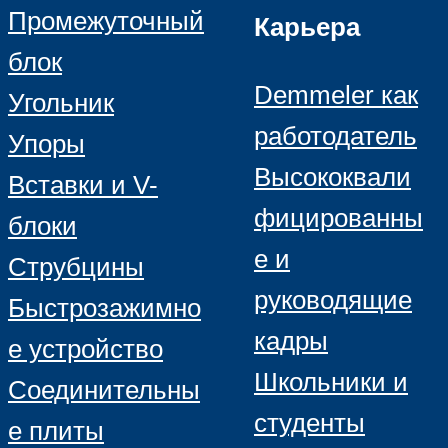
Промежуточный
Карьера
блок
Demmeler как
Угольник
работодатель
Упоры
Высококвали
Вставки и V-
фицированны
блоки
е и
Струбцины
руководящие
Быстрозажимно
кадры
е устройство
Школьники и
Соединительны
студенты
е плиты