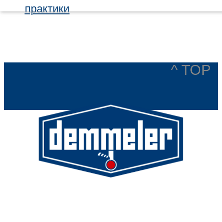
практики
^ TOP