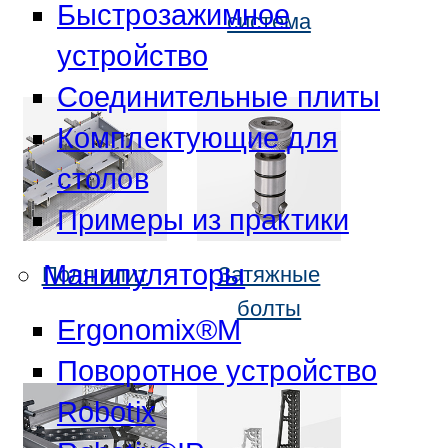
Быстрозажимное
система
устройство
Соединительные плиты
Комплектующие для
столов
Примеры из практики
Манипуляторы
Поля плит
Затяжные
болты
Ergonomix®M
Поворотное устройство
Robotix