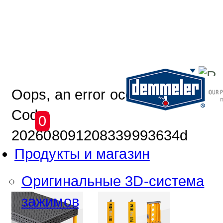
Перейти к основному содержим
Oops, an error occurred!
Code:
0
202608091208339993634d
Продукты и магазин
Оригинальные 3D-система
зажимов