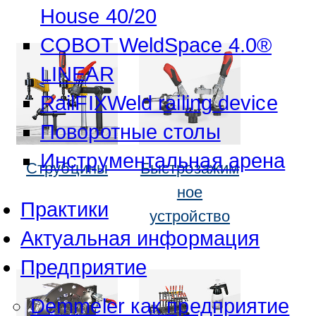
House 40/20
COBOT WeldSpace 4.0®
LINEAR
RailFIXWeld railing device
Поворотные столы
Инструментальная арена
Струбцины
Быстрозажим
ное
Практики
устройство
Актуальная информация
Предприятие
Demmeler как предприятие