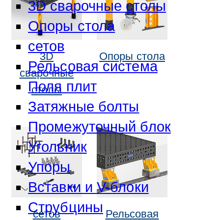
3D сварочные столы
Опоры стола
сетов
3D
Опоры стола
Рельсовая система
сварочные
Поля плит
столы
Затяжные болты
Промежуточный блок
Угольник
Упоры
Вставки и V-блоки
Струбцины
сетов
Рельсовая