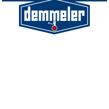
Demmeler Maschinenbau
GmbH & Co. KG
Demmeler Automatisierung &
Roboter GmbH
Alpenstr. 10