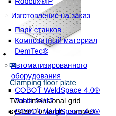
Robotix®IP
Изготовление на заказ
Парк станков
Композитный материал
DemTec®
Aвтоматизированного
оборудования
Clamping floor plate
COBOT WeldSpace 4.0®
Two-dimensional grid
Table 24/12
system for large, complex
COBOT WeldSpace 4.0®