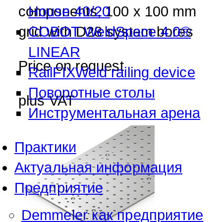
components, 100 x 100 mm
House 40/20
grid with D28 system bores
COBOT WeldSpace 4.0®
LINEAR
Price on request
RailFIXWeld railing device
Поворотные столы
plus VAT
Инструментальная арена
Практики
Актуальная информация
Предприятие
Demmeler как предприятие