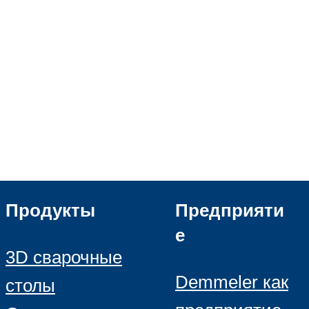
Demmeler Maschinenbau
Verwaltungs GmbH
HRB 13149 AG Memmingen
Demmeler Automatisierung &
Roboter GmbH
HRB 11639
Продукты
Предприяти
е
3D сварочные
Demmeler как
столы