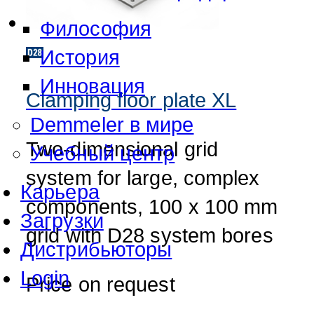
Философия
История
Инновация
Clamping floor plate XL
Demmeler в мире
Two-dimensional grid
Учебный центр
system for large, complex
Карьера
components, 100 x 100 mm
Загрузки
grid with D28 system bores
Дистрибьюторы
Login
Price on request