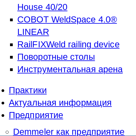
House 40/20
GmbH & Co. KG
COBOT WeldSpace 4.0®
HRA 11517
LINEAR
RailFIXWeld railing device
represented by the
Поворотные столы
Demmeler Maschinenbau
Verwaltungs GmbH
Инструментальная арена
HRB 13149 AG Memmingen
Практики
Demmeler Automatisierung &
Актуальная информация
Roboter GmbH
Предприятие
HRB 11639
Demmeler как предприятие