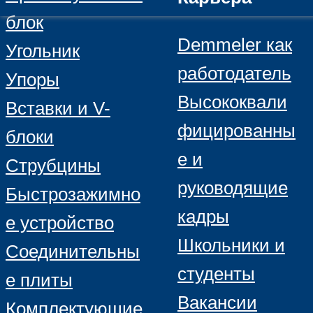
блок
Demmeler как
Угольник
работодатель
Упоры
Высококвали
Вставки и V-
фицированны
блоки
е и
Струбцины
руководящие
Быстрозажимно
кадры
е устройство
Школьники и
Соединительны
студенты
е плиты
Вакансии
Комплектующие