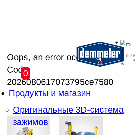
Перейти к основному содержим
Oops, an error occurred!
Code:
0
2026080617073795ce7580
Продукты и магазин
Оригинальные 3D-система
зажимов