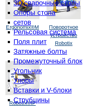
3D сварочные столы
Опоры стола
сетов
Ergonomix®M
Поворотное
Рельсовая система
устройство
Поля плит
Robotix
Затяжные болты
Промежуточный блок
Угольник
Упоры
Вставки и V-блоки
Струбцины
Robotix®IP