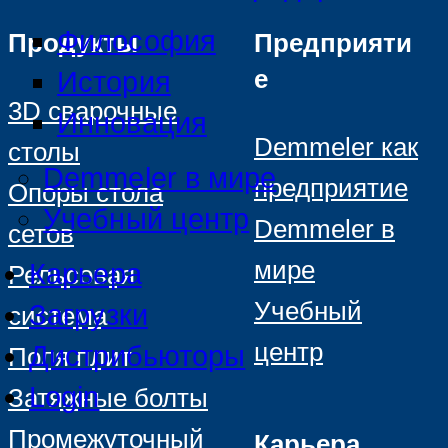
Философия
Продукты
Предприяти
е
История
3D сварочные
Инновация
Demmeler как
столы
Demmeler в мире
предприятие
Опоры стола
Учебный центр
Demmeler в
сетов
мире
Карьера
Рельсовая
Учебный
Загрузки
система
центр
Дистрибьюторы
Поля плит
Login
Затяжные болты
Промежуточный
Карьера