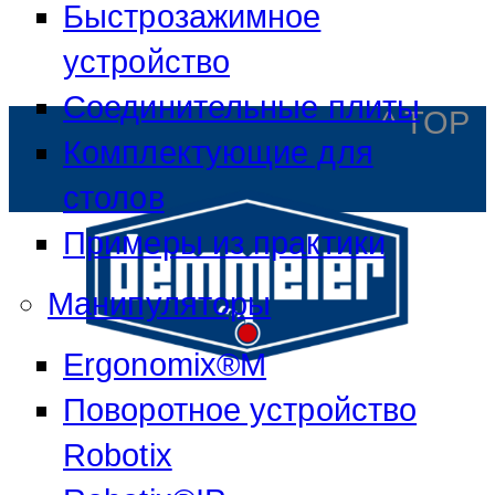
Быстрозажимное
устройство
Соединительные плиты
^ TOP
Комплектующие для
столов
Примеры из практики
Манипуляторы
Ergonomix®M
Поворотное устройство
Robotix