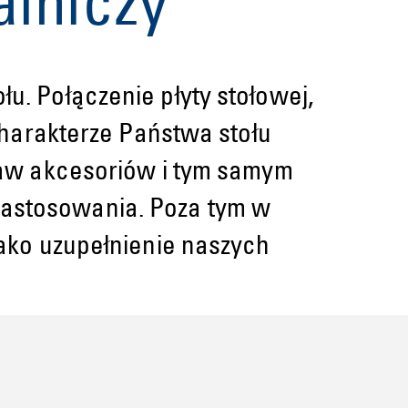
alniczy
ołu. Połączenie płyty stołowej,
charakterze Państwa stołu
taw akcesoriów i tym samym
astosowania. Poza tym w
ako uzupełnienie naszych