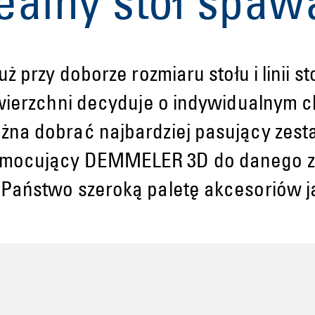
ealny stół spaw
 przy doborze rozmiaru stołu i linii st
owierzchni decyduje o indywidualnym 
żna dobrać najbardziej pasujący zes
 mocujący DEMMELER 3D do danego z
Państwo szeroką paletę akcesoriów j