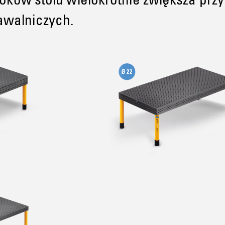
boków stołu wielokrotnie zwiększa przy
walniczych.