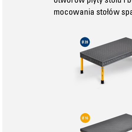
otworów płyty stołu i 
mocowania stołów spa