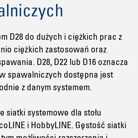
alniczych
m D28 do dużych i ciężkich prac z
dnio ciężkich zastosowań oraz
spawania. D28, D22 lub D16 oznacza
w spawalniczych dostępna jest
zgodnie z danym systemem.
e siatki systemowe dla stołu
oLINE i HobbyLINE. Gęstość siatki