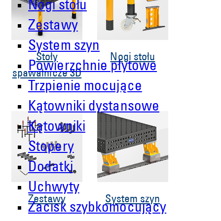
Nogi stołu
Zestawy
System szyn
Stoły
Nogi stołu
Powierzchnie płytowe
spawalnicze 3D
Trzpienie mocujące
Kątowniki dystansowe
Kątowniki
Stopery
Dodatki
Uchwyty
Zestawy
System szyn
Zacisk szybkomocujący