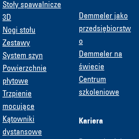
Stoły spawalnicze
Demmeler jako
3D
przedsiębiorstw
Nogi stołu
o
Zestawy
Demmeler na
System szyn
świecie
Powierzchnie
Centrum
płytowe
szkoleniowe
Trzpienie
mocujące
Kątowniki
Kariera
dystansowe