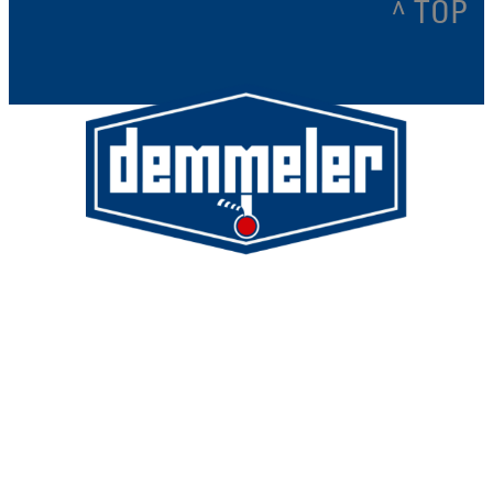
^ TOP
Demmeler Maschinenbau GmbH &
Co. KG