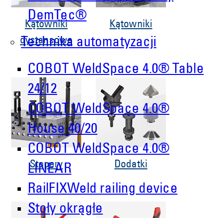
DemTec®
Kątowniki
Kątowniki
dystansowe
Technika automatyzacji
COBOT WeldSpace 4.0® Table
24/12
COBOT WeldSpace 4.0®
House 40/20
COBOT WeldSpace 4.0®
Stopery
Dodatki
LINEAR
RailFIXWeld railing device
Stoły okrągłe