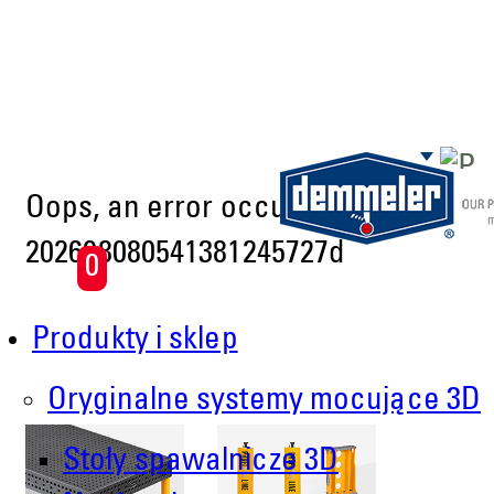
Skip to main content
Oops, an error occurred! Code:
202608080541381245727d
0
Produkty i sklep
Oryginalne systemy mocujące 3D
Stoły spawalnicze 3D