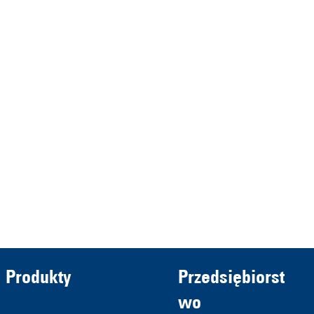
represented by the
Demmeler Maschinenbau
Verwaltungs GmbH
HRB 13149 AG Memmingen
Demmeler Automatisierung &
Roboter GmbH
HRB 11639
Produkty
Przedsiębiorst
wo