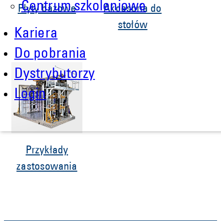
Centrum szkoleniowe
Płyty bazowe
Akcesoria do
stołów
Kariera
Do pobrania
Dystrybutorzy
Login
Przykłady
zastosowania