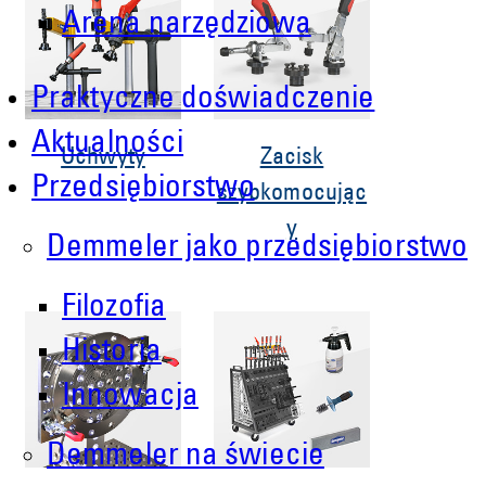
Arena narzędziowa
Praktyczne doświadczenie
Aktualności
Uchwyty
Zacisk
Przedsiębiorstwo
szybkomocując
y
Demmeler jako przedsiębiorstwo
Filozofia
Historia
Innowacja
Demmeler na świecie