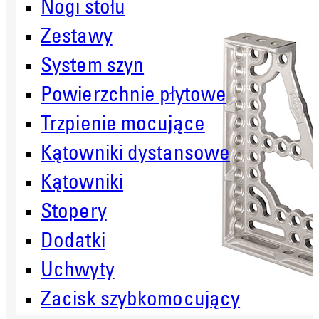
Nogi stołu
Zestawy
System szyn
Powierzchnie płytowe
Trzpienie mocujące
Kątowniki dystansowe
Kątowniki
Stopery
Dodatki
Uchwyty
Zacisk szybkomocujący