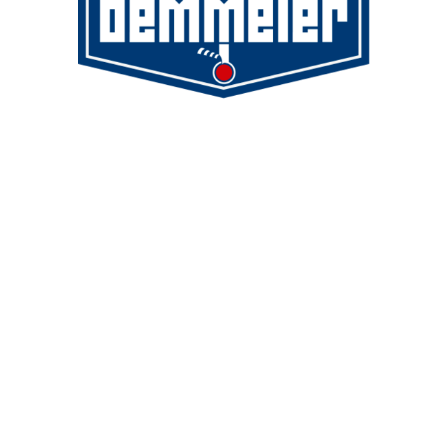
Demmeler Maschinenbau GmbH &
Co. KG
Demmeler Automatisierung &
Roboter GmbH
Alpenstr. 10
87751 Heimertingen