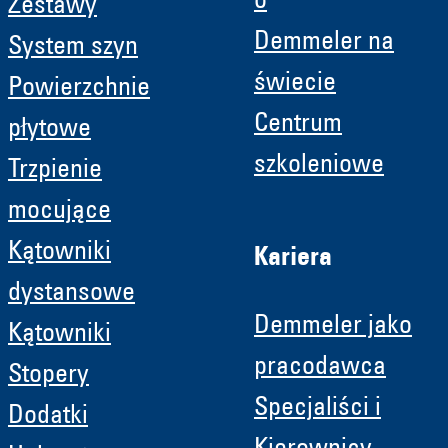
o
Zestawy
Demmeler na
System szyn
świecie
Powierzchnie
Centrum
płytowe
szkoleniowe
Trzpienie
mocujące
Kątowniki
Kariera
dystansowe
Demmeler jako
Kątowniki
pracodawca
Stopery
Specjaliści i
Dodatki