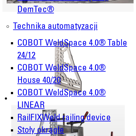
DemTec®
Technika automatyzacji
COBOT WeldSpace 4.0® Table
24/12
COBOT WeldSpace 4.0®
House 40/20
COBOT WeldSpace 4.0®
LINEAR
RailFIXWeld railing device
Stoły okrągłe