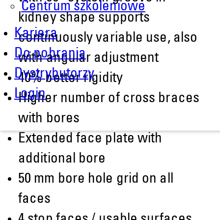
Centrum szkoleniowe
kidney shape supports
Kariera
continuously variable use, also
Do pobrania
with angular adjustment
Dystrybutorzy
40% better rigidity
Login
Higher number of cross braces
with bores
Extended face plate with
additional bore
50 mm bore hole grid on all
faces
4 stop faces / usable surfaces