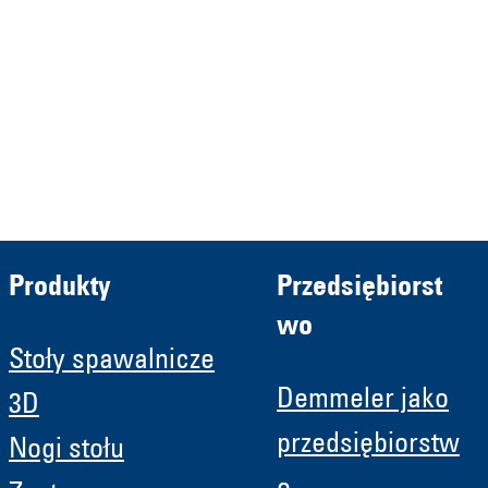
HRB 13149 AG Memmingen
Demmeler Automatisierung &
Roboter GmbH
HRB 11639
Produkty
Przedsiębiorst
wo
Stoły spawalnicze
Demmeler jako
3D
przedsiębiorstw
Nogi stołu