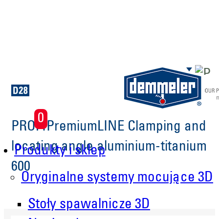
Skip to main content
0
PROFIPremiumLINE Clamping and
locating angle aluminium-titanium
Produkty i sklep
600
Oryginalne systemy mocujące 3D
Stoły spawalnicze 3D