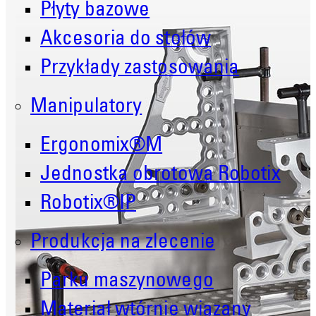
Płyty bazowe
Akcesoria do stołów
Przykłady zastosowania
Manipulatory
Ergonomix®M
Jednostka obrotowa Robotix
Robotix®IP
Produkcja na zlecenie
Parku maszynowego
Materiał wtórnie wiązany