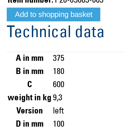
Item number:
P28-03003-003
Technical data
A in mm
375
B in mm
180
C
600
weight in kg
9,3
Version
left
D in mm
100