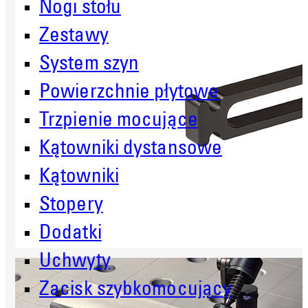
Nogi stołu
Zestawy
System szyn
Powierzchnie płytowe
Trzpienie mocujące
Kątowniki dystansowe
Kątowniki
Stopery
Dodatki
Uchwyty
Zacisk szybkomocujący