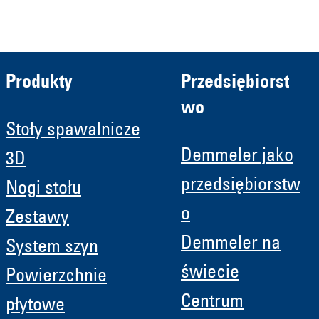
HRB 11639
Produkty
Przedsiębiorst
wo
Stoły spawalnicze
Demmeler jako
3D
przedsiębiorstw
Nogi stołu
o
Zestawy
Demmeler na
System szyn
świecie
Powierzchnie
Centrum
płytowe