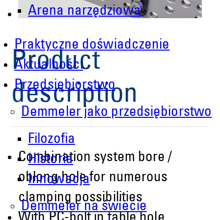
Arena narzędziowa
Praktyczne doświadczenie
Product
Aktualności
Przedsiębiorstwo
description
Demmeler jako przedsiębiorstwo
Filozofia
Combination system bore /
Historia
oblong hole for numerous
Innowacja
clamping possibilities
Demmeler na świecie
With PC-bolt in table hole