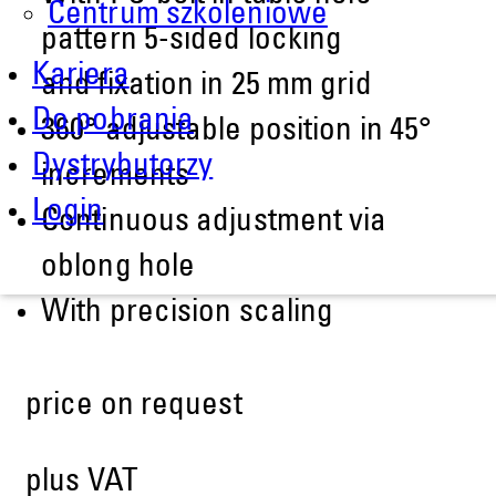
Centrum szkoleniowe
pattern 5-sided locking
Kariera
and fixation in 25 mm grid
Do pobrania
360° adjustable position in 45°
Dystrybutorzy
increments
Login
Continuous adjustment via
oblong hole
With precision scaling
price on request
plus VAT