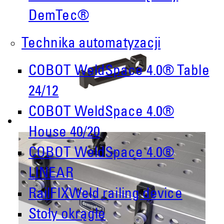
DemTec®
Technika automatyzacji
COBOT WeldSpace 4.0® Table
24/12
COBOT WeldSpace 4.0®
House 40/20
COBOT WeldSpace 4.0®
LINEAR
RailFIXWeld railing device
Stoły okrągłe