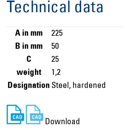
Technical data
A in mm
225
B in mm
50
C
25
weight
1,2
Designation
Steel, hardened
Download