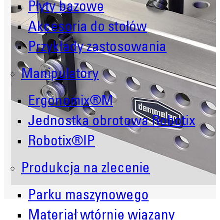
Płyty bazowe
Akcesoria do stołów
Przykłady zastosowania
Manipulatory
Ergonomix®M
Jednostka obrotowa Robotix
Robotix®IP
Produkcja na zlecenie
Parku maszynowego
Materiał wtórnie wiązany