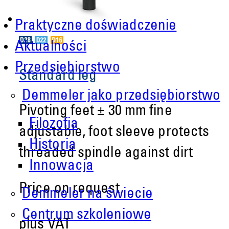
Praktyczne doświadczenie
Aktualności
Przedsiębiorstwo
Standard leg
Demmeler jako przedsiębiorstwo
Pivoting feet ± 30 mm fine
Filozofia
adjustable, foot sleeve protects
Historia
threaded spindle against dirt
Innowacja
Price on request
Demmeler na świecie
Centrum szkoleniowe
plus VAT