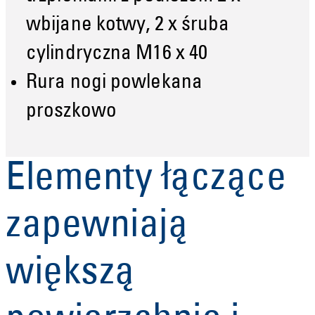
wbijane kotwy, 2 x śruba
cylindryczna M16 x 40
Rura nogi powlekana
proszkowo
Elementy łączące
zapewniają
większą