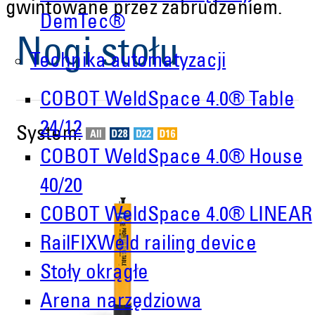
gwintowane przez zabrudzeniem.
DemTec®
Nogi stołu
Technika automatyzacji
COBOT WeldSpace 4.0® Table
24/12
System:
COBOT WeldSpace 4.0® House
40/20
COBOT WeldSpace 4.0® LINEAR
RailFIXWeld railing device
Stoły okrągłe
Arena narzędziowa